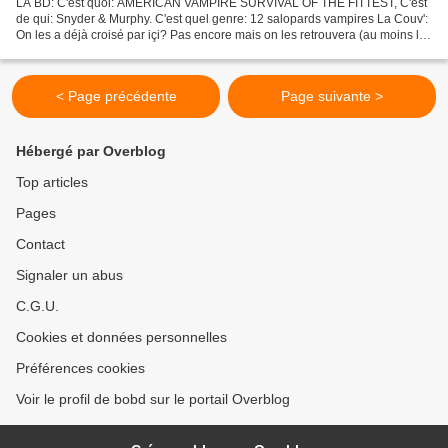
LA BD: C'est quoi: AMERICAN VAMPIRE SURVIVAL OF THE FITTEST, C'est
de qui: Snyder & Murphy. C'est quel genre: 12 salopards vampires La Couv':
On les a déjà croisé par içi? Pas encore mais on les retrouvera (au moins le
scénariste) Une planche de l'album:...
< Page précédente
Page suivante >
Hébergé par Overblog
Top articles
Pages
Contact
Signaler un abus
C.G.U.
Cookies et données personnelles
Préférences cookies
Voir le profil de bobd sur le portail Overblog