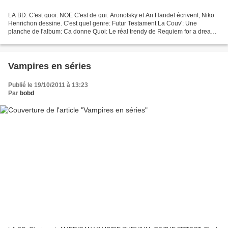
LA BD: C'est quoi: NOE C'est de qui: Aronofsky et Ari Handel écrivent, Niko
Henrichon dessine. C'est quel genre: Futur Testament La Couv': Une
planche de l'album: Ca donne Quoi: Le réal trendy de Requiem for a dream
et Py récidive dans le 9° art (après...
Vampires en séries
Publié le 19/10/2011 à 13:23
Par
bobd