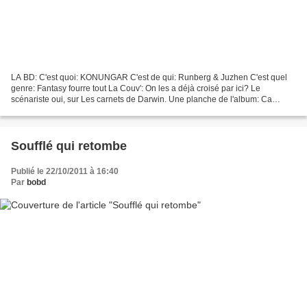
LA BD: C'est quoi: KONUNGAR C'est de qui: Runberg & Juzhen C'est quel
genre: Fantasy fourre tout La Couv': On les a déjà croisé par ici? Le
scénariste oui, sur Les carnets de Darwin. Une planche de l'album: Ca
donne Quoi: Il semblerait que ce soit la...
Soufflé qui retombe
Publié le 22/10/2011 à 16:40
Par
bobd