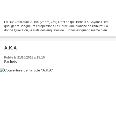
LA BD: C'est quoi: ALIAS (2° arc, 7à9) C'est de qui: Bendis & Gaydos C'est
quel genre: longueurs et répétitions La Couv': Une planche de l'album: Ca
donne Quoi: Bon, la suite des enquètes de J Jones est quand même bien
plus mollassonne que le 1°arc; à...
A.K.A
Publié le 21/10/2011 à 15:10
Par
bobd