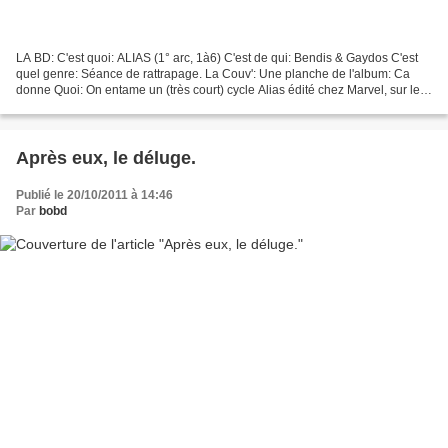
LA BD: C'est quoi: ALIAS (1° arc, 1à6) C'est de qui: Bendis & Gaydos C'est
quel genre: Séance de rattrapage. La Couv': Une planche de l'album: Ca
donne Quoi: On entame un (très court) cycle Alias édité chez Marvel, sur le
label MAX en fait, mais de Marvel...
Après eux, le déluge.
Publié le 20/10/2011 à 14:46
Par
bobd