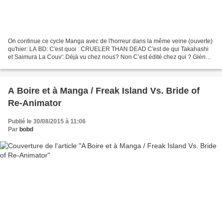
On continue ce cycle Manga avec de l'horreur dans la même veine (ouverte)
qu'hier: LA BD: C'est quoi : CRUELER THAN DEAD C'est de qui Takahashi
et Saimura La Couv': Déjà vu chez nous? Non C’est édité chez qui ? Glénat,
un lien vers le site : http://www.glenatmanga.com/crueler-than-dead-tome-1-
9782344006207.htm...
A Boire et à Manga / Freak Island Vs. Bride of
Re-Animator
Publié le 30/08/2015 à 11:06
Par
bobd