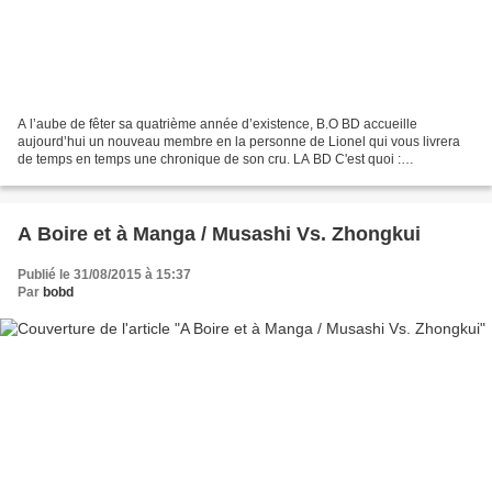
A l’aube de fêter sa quatrième année d’existence, B.O BD accueille
aujourd’hui un nouveau membre en la personne de Lionel qui vous livrera
de temps en temps une chronique de son cru. LA BD C'est quoi :
WOLVERINE : OLD MAN LOGAN C'est de qui : Mark Millar...
A Boire et à Manga / Musashi Vs. Zhongkui
Publié le 31/08/2015 à 15:37
Par
bobd