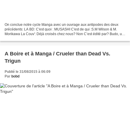
On conclue notre cycle Manga avec un ouvrage aux antipodes des deux
précédents: LA BD: C'est quoi : MUSASHI C'est de qui :S.M Wilson & M.
Morikawa La Couv': Déjà croisés chez nous? Non C’est édité par? Budo, un
lien vers le site : http://www.budo.fr/livres?
page=shop.product_details&flypage=vmj_estore.tpl&product_id=499&categ
ory_id=35...
A Boire et à Manga / Crueler than Dead Vs.
Trigun
Publié le 31/08/2015 à 06:09
Par
bobd