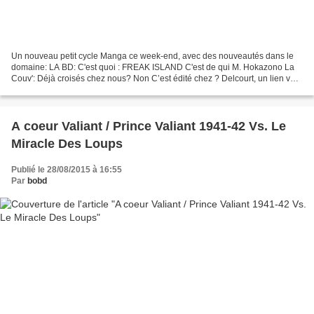
Un nouveau petit cycle Manga ce week-end, avec des nouveautés dans le
domaine: LA BD: C'est quoi : FREAK ISLAND C'est de qui M. Hokazono La
Couv': Déjà croisés chez nous? Non C’est édité chez ? Delcourt, un lien vers
le site : http://www.editions-delcourt.fr/serie/freak-island-01.html...
A coeur Valiant / Prince Valiant 1941-42 Vs. Le
Miracle Des Loups
Publié le 28/08/2015 à 16:55
Par
bobd