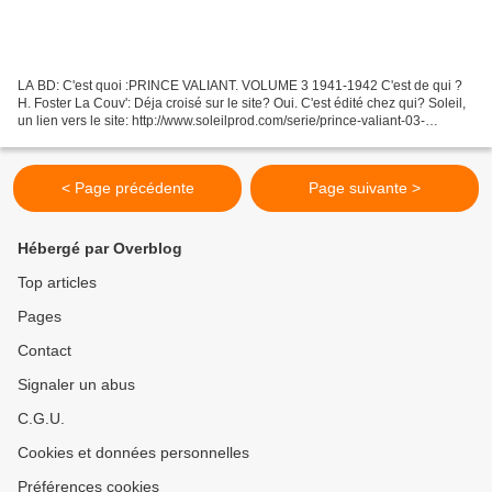
LA BD: C'est quoi :PRINCE VALIANT. VOLUME 3 1941-1942 C'est de qui ?
H. Foster La Couv': Déja croisé sur le site? Oui. C'est édité chez qui? Soleil,
un lien vers le site: http://www.soleilprod.com/serie/prince-valiant-03-
integrale-volume-3-1941-1942.html...
< Page précédente
Page suivante >
Hébergé par Overblog
Top articles
Pages
Contact
Signaler un abus
C.G.U.
Cookies et données personnelles
Préférences cookies