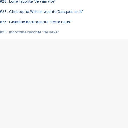
28 : Lorie raconte "Je vais vite"
#27 : Christophe Willem raconte "Jacques a dit"
#26 : Chimène Badi raconte "Entre nous"
#25 : Indochine raconte "3e sexe"
#24 : Zaho raconte "C'est chelou"
#23 : Patrick Bruel raconte "Au café des délices"
#22 : Kyo raconte "Le chemin"
#21 : Nolwenn Leroy raconte "Cassé"
#20 : Patrick Hernandez raconte "Born to be alive"
#19 : Lorie raconte "Près de moi"
#18 : Michael Jones raconte "A nos actes manqués" (avec Jean-Jacque
#17 : Khaled raconte "Aïcha"
#16 : Corneille raconte "Parce qu'on vient de loin"