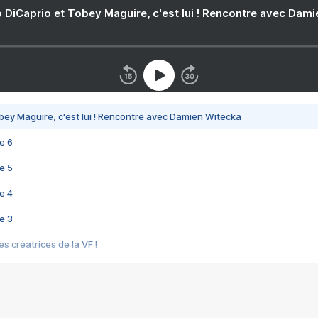
 DiCaprio et Tobey Maguire, c'est lui ! Rencontre avec Dam
bey Maguire, c'est lui ! Rencontre avec Damien Witecka
e 6
e 5
e 4
e 3
s créatrices de la VF !
e 2
e 1