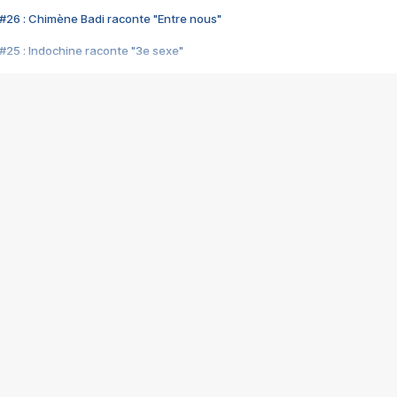
#26 : Chimène Badi raconte "Entre nous"
#25 : Indochine raconte "3e sexe"
#24 : Zaho raconte "C'est chelou"
#23 : Patrick Bruel raconte "Au café des délices"
#22 : Kyo raconte "Le chemin"
#21 : Nolwenn Leroy raconte "Cassé"
#20 : Patrick Hernandez raconte "Born to be alive"
#19 : Lorie raconte "Près de moi"
#18 : Michael Jones raconte "A nos actes manqués" (avec Jean-Jacque
#17 : Khaled raconte "Aïcha"
#16 : Corneille raconte "Parce qu'on vient de loin"
#15 : Indochine raconte "L'aventurier"