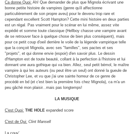
Ca donne Quoi:
Ah! Que demander de plus que Mignola écrivant une
bonne petite histoire de vampires (genre qu'il affectionne
particulièrement de son propre aveu) pour le devenu trop rare et
cependant excellent Scott Hampton? Cette mini histoire en deux parties
est un régal. Pas vraiment pour le scénar en lui même, assez vite
expédié et somme toute classique (Hellboy chasse une vampire avant
de se retrouver face à quelque chose de bien plus conséquent), mais
pour ce petit coup d'oeil derrière le voile de la légende vampirique telle
que la conçoit Mignola, avec ses "familles", ses pactes et ses
"projets", et qui donne envie (espoir) d'en savoir plus. Le dessin
d'Hampton est de toute beauté, collant à la perfection à l'histoire et lui
donnant une aura gothique qui va bien. Allez, seul petit bémol, le maître
vampire à qui les auteurs (ou peut être un seul) ont donné la gueule de
Christopher Lee, et vu que j'ai une sainte horreur de ce genre de
procédé en bd (et c'est bien la première fois chez Mignola), ca m'a un
peu gâché mon plaisir...mais pas longtemps!
LA MUSIQUE
C'est Quoi:
THE HOLE
expanded score
C'est de Qui:
Clint Mansell
La couv'