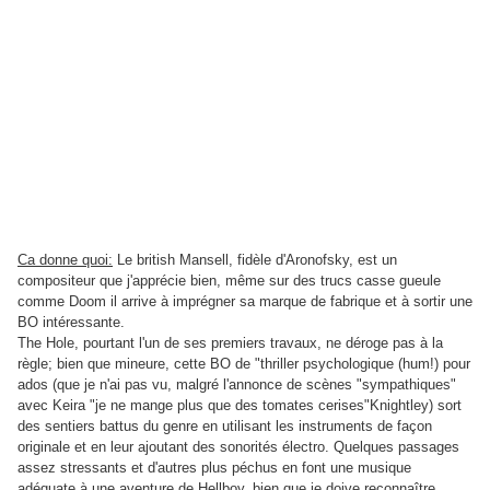
Ca donne quoi:
Le british Mansell, fidèle d'Aronofsky, est un
compositeur que j'apprécie bien, même sur des trucs casse gueule
comme Doom il arrive à imprégner sa marque de fabrique et à sortir une
BO intéressante.
The Hole, pourtant l'un de ses premiers travaux, ne déroge pas à la
règle; bien que mineure, cette BO de "thriller psychologique (hum!) pour
ados (que je n'ai pas vu, malgré l'annonce de scènes "sympathiques"
avec Keira "je ne mange plus que des tomates cerises"Knightley) sort
des sentiers battus du genre en utilisant les instruments de façon
originale et en leur ajoutant des sonorités électro. Quelques passages
assez stressants et d'autres plus péchus en font une musique
adéquate à une aventure de Hellboy, bien que je doive reconnaître