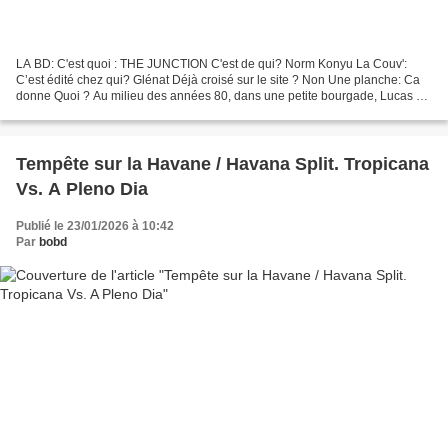
LA BD: C'est quoi : THE JUNCTION C'est de qui? Norm Konyu La Couv':
C’est édité chez qui? Glénat Déjà croisé sur le site ? Non Une planche: Ca
donne Quoi ? Au milieu des années 80, dans une petite bourgade, Lucas et
son père disparaissent sans laisser...
Tempête sur la Havane / Havana Split. Tropicana
Vs. A Pleno Dia
Publié le 23/01/2026 à 10:42
Par
bobd