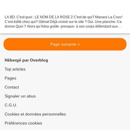
LA BD: C'est quoi : LE NOM DE LA ROSE 2 C'est de qui? Manara La Couv':
C’est édité chez qui? Glénat Déjà croisé sur le site ? Oui. Une planche: Ca
donne Quoi ? Alors qu’Adso goûte -presque- à son corps défendant aux
plaisirs de la chair (et va connaître...
Page suivante >
Hébergé par Overblog
Top articles
Pages
Contact
Signaler un abus
C.G.U.
Cookies et données personnelles
Préférences cookies