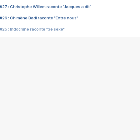
#27 : Christophe Willem raconte "Jacques a dit"
#26 : Chimène Badi raconte "Entre nous"
#25 : Indochine raconte "3e sexe"
#24 : Zaho raconte "C'est chelou"
#23 : Patrick Bruel raconte "Au café des délices"
#22 : Kyo raconte "Le chemin"
#21 : Nolwenn Leroy raconte "Cassé"
#20 : Patrick Hernandez raconte "Born to be alive"
#19 : Lorie raconte "Près de moi"
#18 : Michael Jones raconte "A nos actes manqués" (avec Jean-Jacque
#17 : Khaled raconte "Aïcha"
#16 : Corneille raconte "Parce qu'on vient de loin"