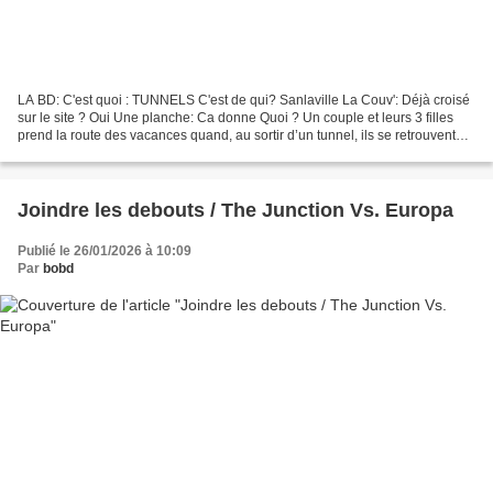
LA BD: C'est quoi : TUNNELS C'est de qui? Sanlaville La Couv': Déjà croisé
sur le site ? Oui Une planche: Ca donne Quoi ? Un couple et leurs 3 filles
prend la route des vacances quand, au sortir d’un tunnel, ils se retrouvent
dans une sorte de boucle...
Joindre les debouts / The Junction Vs. Europa
Publié le 26/01/2026 à 10:09
Par
bobd