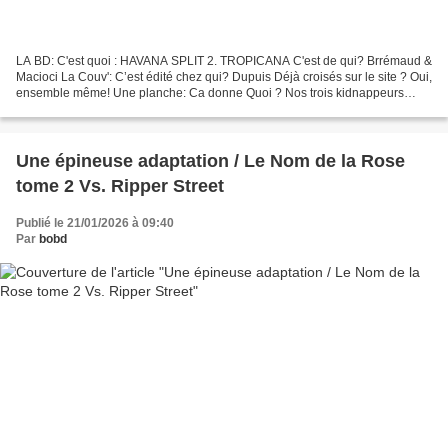
LA BD: C'est quoi : HAVANA SPLIT 2. TROPICANA C'est de qui? Brrémaud &
Macioci La Couv': C’est édité chez qui? Dupuis Déjà croisés sur le site ? Oui,
ensemble même! Une planche: Ca donne Quoi ? Nos trois kidnappeurs
improvisés sont dans une mouise noire!...
Une épineuse adaptation / Le Nom de la Rose
tome 2 Vs. Ripper Street
Publié le 21/01/2026 à 09:40
Par
bobd