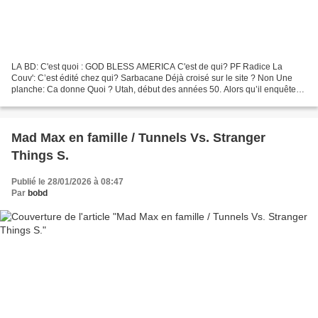
LA BD: C'est quoi : GOD BLESS AMERICA C'est de qui? PF Radice La
Couv': C’est édité chez qui? Sarbacane Déjà croisé sur le site ? Non Une
planche: Ca donne Quoi ? Utah, début des années 50. Alors qu’il enquête
sur des signalements d’Ovni, Nick Corey,...
Mad Max en famille / Tunnels Vs. Stranger
Things S.
Publié le 28/01/2026 à 08:47
Par
bobd