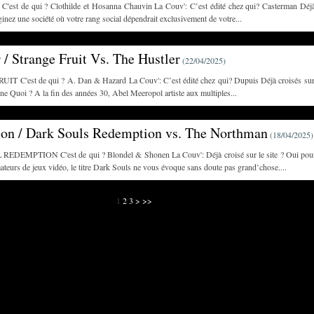
st de qui ? Clothilde et Hosanna Chauvin La Couv': C’est édité chez qui? Casterman Déjà 
ez une société où votre rang social dépendrait exclusivement de votre...
 / Strange Fruit Vs. The Hustler
(
22/04/2025
)
 C'est de qui ? A. Dan & Hazard La Couv': C’est édité chez qui? Dupuis Déjà croisés sur le
 Quoi ? A la fin des années 30, Abel Meeropol artiste aux multiples...
on / Dark Souls Redemption vs. The Northman
(
18/04/2025
)
DEMPTION C'est de qui ? Blondel & Shonen La Couv': Déjà croisé sur le site ? Oui pour
teurs de jeux vidéo, le titre Dark Souls ne vous évoque sans doute pas grand’chose....
1
2
3
>
>>