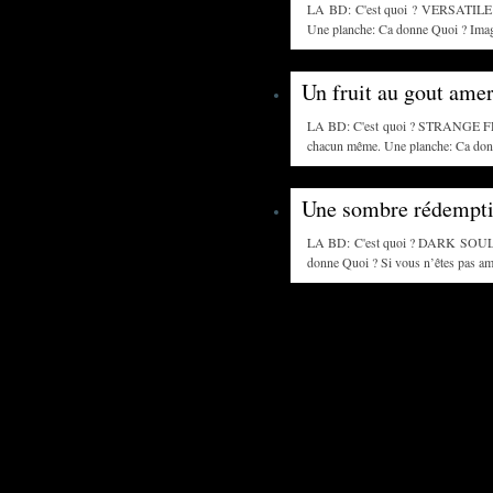
LA BD: C'est quoi ? VERSATILE C'e
Une planche: Ca donne Quoi ? Imagin
Un fruit au gout amer
LA BD: C'est quoi ? STRANGE FRUIT
chacun même. Une planche: Ca donne
Une sombre rédempti
LA BD: C'est quoi ? DARK SOUL RE
donne Quoi ? Si vous n’êtes pas ama