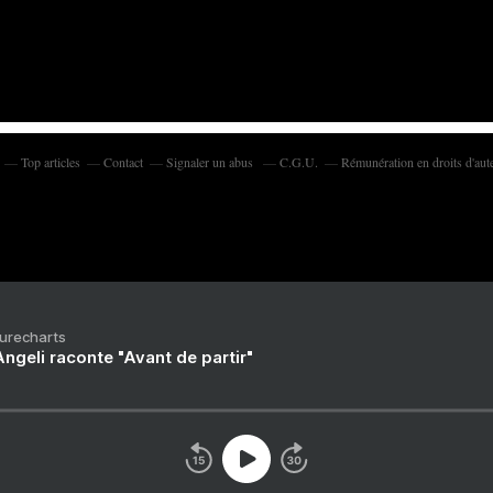
Top articles
Contact
Signaler un abus
C.G.U.
Rémunération en droits d'aut
Purecharts
ngeli raconte "Avant de partir"