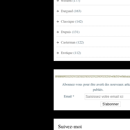
western
(177)
Dargaud
(163)
Classique
(142)
Dupuis
(131)
Casterman
(122)
Erotique
(112)
Abonnez-vous pour être averti des nouveaux artic
publiés.
Email
Suivez-moi