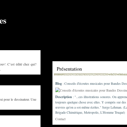
 C’est édité chez qui?
Présentation
.
Blog
: Conseils d'écoutes musicales pour Bandes Des
Description
: "...ces illustrations sonores. On appren
ui pour le dessinateur. Une
toujours quelque chose avec elles. Y compris sur des
œuvres qu'on a soi-même écrites." Serge Lehman. (L
Brigade Chimérique, Metropolis, L'Homme Truqué)
Contact