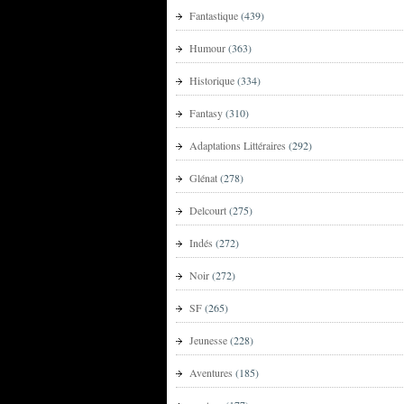
Fantastique
(439)
Humour
(363)
Historique
(334)
Fantasy
(310)
Adaptations Littéraires
(292)
Glénat
(278)
Delcourt
(275)
Indés
(272)
Noir
(272)
SF
(265)
Jeunesse
(228)
Aventures
(185)