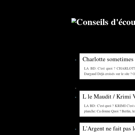
Charlotte sometimes 
LA BD: C'est quoi ? CHARLOTT
Dargaud Déjà croisés sur le site ? 
L le Maudit / Krimi 
LA BD: C'est quoi ? KRIMI C'est de
planche: Ca donne Quoi ? Berlin, les 
L'Argent ne fait pas l