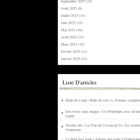
Septembre 2025
(13)
Août 2025
(8)
Juillet 2025
(11)
Juin 2025
(13)
Mai 2025
(16)
Avril 2025
(13)
Mars 2025
(15)
Février 2025
(11)
Janvier 2025
(13)
Liste D'articles
Belle de Conte / Belle de soie vs. Poèmes sympho
Des livres sans images / Un Printemps avec Arsè
Lupin
Destins liés / La Voie de l'Assassin Vs. Les avent
l'empereur
La deux fois reine / Aliénor une reine à Fontevrau