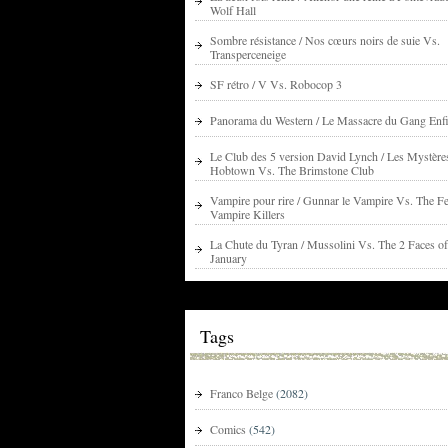
Wolf Hall
Sombre résistance / Nos cœurs noirs de suie Vs.
Transperceneige
SF rétro / V Vs. Robocop 3
Panorama du Western / Le Massacre du Gang Enfi
Le Club des 5 version David Lynch / Les Mystère
Hobtown Vs. The Brimstone Club
Vampire pour rire / Gunnar le Vampire Vs. The Fe
Vampire Killers
La Chute du Tyran / Mussolini Vs. The 2 Faces of
January
Tags
Franco Belge
(2082)
Comics
(542)