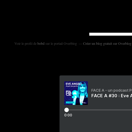
Voir le profil de
bobd
sur le portail Overblog
Créer un blog gratuit sur Overblog
FACE A - un podcast 
FACE A #30 : Eve A
0:00