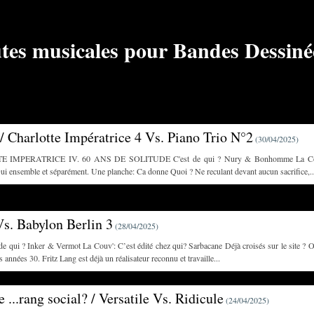
/ Charlotte Impératrice 4 Vs. Piano Trio N°2
(
30/04/2025
)
E IMPERATRICE IV. 60 ANS DE SOLITUDE C'est de qui ? Nury & Bonhomme La Couv':
Oui ensemble et séparément. Une planche: Ca donne Quoi ? Ne reculant devant aucun sacrifice,..
Vs. Babylon Berlin 3
(
28/04/2025
)
 qui ? Inker & Vermot La Couv': C’est édité chez qui? Sarbacane Déjà croisés sur le site ? O
années 30. Fritz Lang est déjà un réalisateur reconnu et travaille...
e ...rang social? / Versatile Vs. Ridicule
(
24/04/2025
)