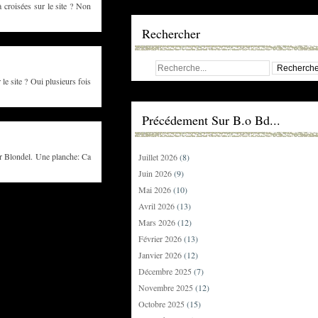
croisées sur le site ? Non
Rechercher
 site ? Oui plusieurs fois
Précédement Sur B.o Bd...
 Blondel. Une planche: Ca
Juillet 2026
(8)
Juin 2026
(9)
Mai 2026
(10)
Avril 2026
(13)
Mars 2026
(12)
Février 2026
(13)
Janvier 2026
(12)
Décembre 2025
(7)
Novembre 2025
(12)
Octobre 2025
(15)