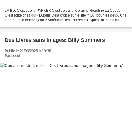
LA BD: C'est quoi ? PARKER C'est de qui ? Kieran & Headline La Couv':
C’est édité chez qui? Dupuis Déjà croisé sur le site ? Oui pour les deux. Une
planche: Ca donne Quoi ? Amérique, les années 60. Après un casse au
butin décevant, l’un des bandits double...
Des Livres sans Images: Billy Summers
Publié le 21/03/2025 à 10:38
Par
bobd