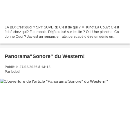
LA BD: C'est quoi ? SPY SUPERB C'est de qui ? M. Kindt La Couv': C’est
édité chez qui? Futuropolis Déjà croisé sur le site ? Oui Une planche: Ca
donne Quoi ? Jay est un romancier raté, persuadé d’être un génie en
devenir mais qui n’a jamais réussi à faire...
Panorama"Sonore" du Western!
Publié le 27/03/2025 à 14:13
Par
bobd