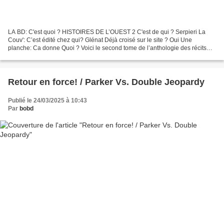
LA BD: C'est quoi ? HISTOIRES DE L’OUEST 2 C'est de qui ? Serpieri La
Couv': C’est édité chez qui? Glénat Déjà croisé sur le site ? Oui Une
planche: Ca donne Quoi ? Voici le second tome de l’anthologie des récits
western dessinés (et parfois scénarisés)...
Retour en force! / Parker Vs. Double Jeopardy
Publié le 24/03/2025 à 10:43
Par
bobd