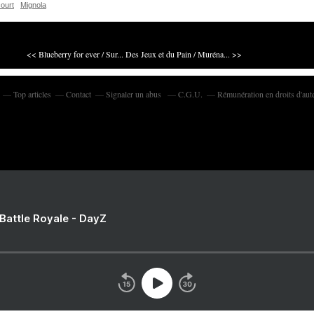
ourt
Mignola
<< Blueberry for ever / Sur...
Des Jeux et du Pain / Muréna... >>
Top articles
Contact
Signaler un abus
C.G.U.
Rémunération en droits d'aut
 Battle Royale - DayZ