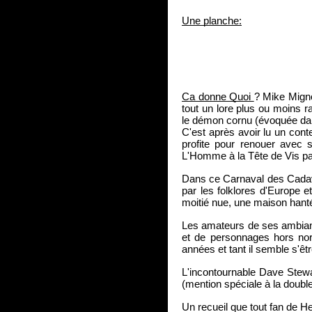
Une planche:
Ca donne Quoi 
? Mike Migno
tout un lore plus ou moins r
le démon cornu (évoquée dans
C'est après avoir lu un conte
profite pour renouer avec 
L'Homme à la Tête de Vis par
Dans ce Carnaval des Cadavre
par les folklores d'Europe 
moitié nue, une maison hanté
Les amateurs de ses ambiance
et de personnages hors norm
années et tant il semble s'être 
L'incontournable Dave Stewar
(mention spéciale à la doubl
Un recueil que tout fan de H