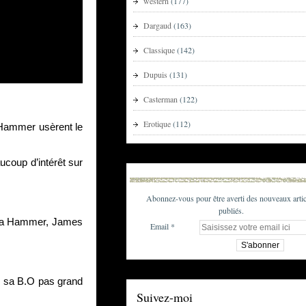
western
(177)
Dargaud
(163)
Classique
(142)
Dupuis
(131)
Casterman
(122)
Erotique
(112)
 Hammer usèrent le 
coup d’intérêt sur 
Abonnez-vous pour être averti des nouveaux artic
publiés.
e la Hammer, James 
Email
s sa B.O pas grand 
Suivez-moi