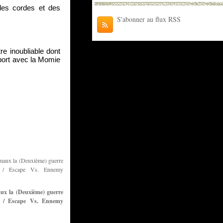
es cordes et des 
S'abonner au flux RSS
e inoubliable dont 
port avec la Momie 
ux la (Deuxième) guerre
) / Escape Vs. Ennemy