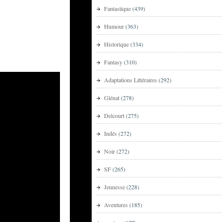
Fantastique
(439)
Humour
(363)
Historique
(334)
Fantasy
(310)
Adaptations Littéraires
(292)
Glénat
(278)
Delcourt
(275)
Indés
(272)
Noir
(272)
SF
(265)
Jeunesse
(228)
Aventures
(185)