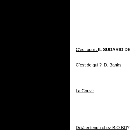
C'est quoi : 
IL SUDARIO D
C'est de qui ? 
 D. Banks
La Couv':
Déjà entendu chez B.O BD
?