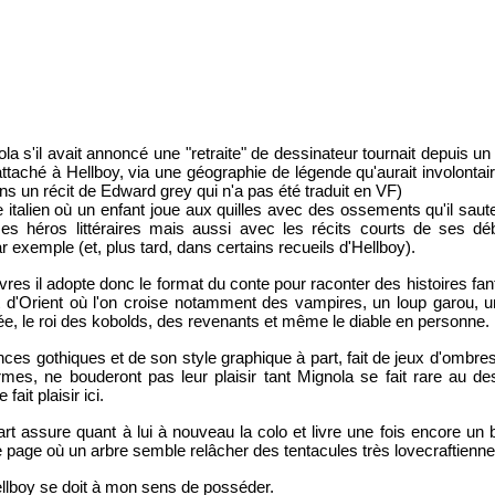
la s'il avait annoncé une "retraite" de dessinateur tournait depuis u
attaché à Hellboy, via une géographie de légende qu'aurait involonta
 un récit de Edward grey qui n'a pas été traduit en VF)
 italien où un enfant joue aux quilles avec des ossements qu'il saute 
ses héros littéraires mais aussi avec les récits courts de ses 
 exemple (et, plus tard, dans certains recueils d'Hellboy).
s il adopte donc le format du conte pour raconter des histoires fant
et d'Orient où l'on croise notamment des vampires, un loup garou, u
e, le roi des kobolds, des revenants et même le diable en personne.
s gothiques et de son style graphique à part, fait de jeux d'ombres, 
es, ne bouderont pas leur plaisir tant Mignola se fait rare au des
fait plaisir ici.
t assure quant à lui à nouveau la colo et livre une fois encore un 
e page où un arbre semble relâcher des tentacules très lovecraftienne
ellboy se doit à mon sens de posséder.