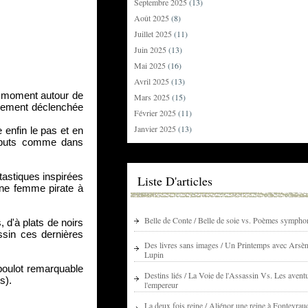
Septembre 2025
(13)
Août 2025
(8)
Juillet 2025
(11)
Juin 2025
(13)
Mai 2025
(16)
Avril 2025
(13)
n moment autour de 
Mars 2025
(15)
irement déclenchée 
Février 2025
(11)
Janvier 2025
(13)
enfin le pas et en 
débuts comme dans 
astiques inspirées 
Liste D'articles
ne femme pirate à 
Belle de Conte / Belle de soie vs. Poèmes sympho
d'à plats de noirs 
sin ces dernières 
Des livres sans images / Un Printemps avec Arsè
Lupin
boulot remarquable 
Destins liés / La Voie de l'Assassin Vs. Les avent
s).
l'empereur
La deux fois reine / Aliénor une reine à Fontevrau