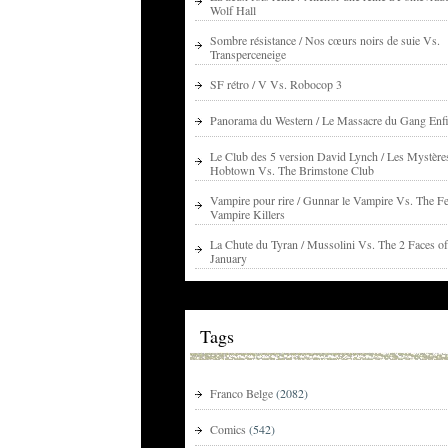
Wolf Hall
Sombre résistance / Nos cœurs noirs de suie Vs.
Transperceneige
SF rétro / V Vs. Robocop 3
Panorama du Western / Le Massacre du Gang Enfi
Le Club des 5 version David Lynch / Les Mystère
Hobtown Vs. The Brimstone Club
Vampire pour rire / Gunnar le Vampire Vs. The Fe
Vampire Killers
La Chute du Tyran / Mussolini Vs. The 2 Faces of
January
Tags
Franco Belge
(2082)
Comics
(542)