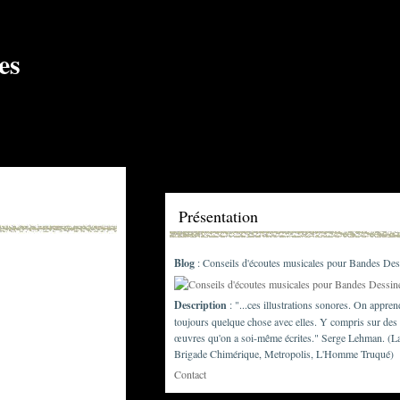
Présentation
Blog
: Conseils d'écoutes musicales pour Bandes Des
Description
: "...ces illustrations sonores. On appren
toujours quelque chose avec elles. Y compris sur des
œuvres qu'on a soi-même écrites." Serge Lehman. (L
Brigade Chimérique, Metropolis, L'Homme Truqué)
Contact