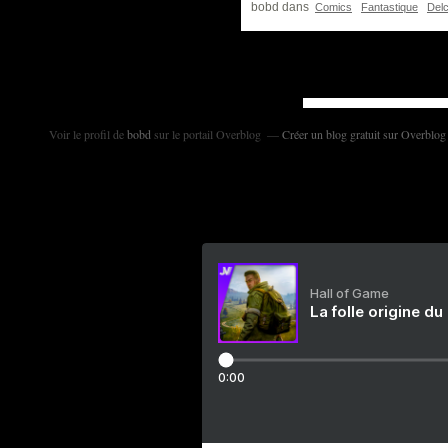
bobd
dans
Comics
Fantastique
Delc
Voir le profil de
bobd
sur le portail Overblog
Créer un blog gratuit sur Overblog
Hall of Game
La folle origine du
0:00