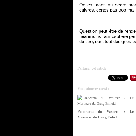
On est dans du score made
cuivres, certes pas trop mal 
Question peut être de rendem
néanmoins l’atmosphère génér
du titre, sont tout désignés 
Partager cet article
Vous aimerez aussi :
Panorama du Western / Le
Massacre du Gang Enfield