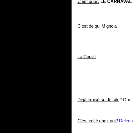
C'est quoi :
LE CARNAVAL
C'est de qui 
Mignola
La Couv':
Déjà croisé sur le site
? Oui.
C’est édité chez qui?
Delcou