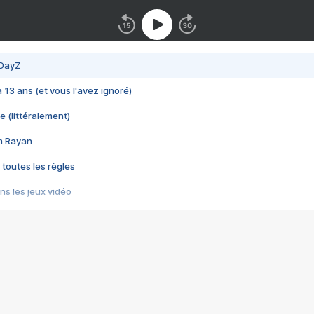
 DayZ
 a 13 ans (et vous l'avez ignoré)
e (littéralement)
im Rayan
 toutes les règles
s les jeux vidéo
us choquant de Rockstar ? - Le scandale BULLY
e plus moche de Steam
du RÊVE tourne au CAUCHEMAR
pendant 8 heures