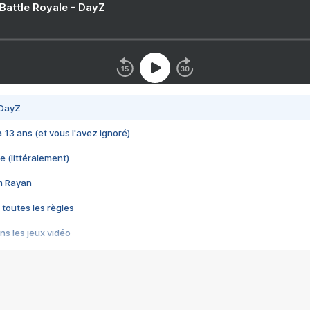
 Battle Royale - DayZ
 DayZ
 a 13 ans (et vous l'avez ignoré)
e (littéralement)
im Rayan
 toutes les règles
s les jeux vidéo
us choquant de Rockstar ? - Le scandale BULLY
e plus moche de Steam
du RÊVE tourne au CAUCHEMAR