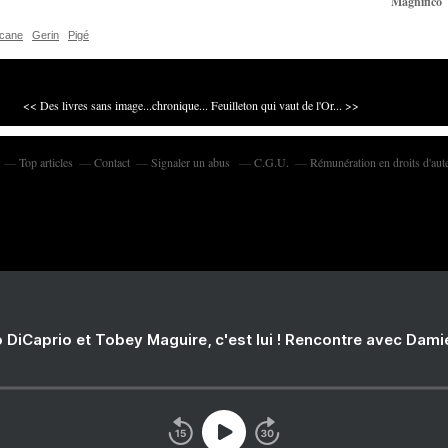
Magnifico
cane
Gerin
Pigé
<< Des livres sans image...chronique...
Feuilleton qui vaut de l'Or... >>
Top articles
Contact
Signaler un abus
C.G.U.
Rémunération en droits d'aut
 DiCaprio et Tobey Maguire, c'est lui ! Rencontre avec Dam