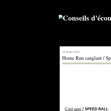
10 février 2023
Home Run sanglant / Sp
C'est quoi ?
SPEED BALL