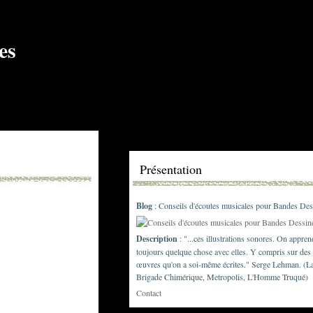
Présentation
Blog
: Conseils d'écoutes musicales pour Bandes Des
Description
: "...ces illustrations sonores. On appren
toujours quelque chose avec elles. Y compris sur des
œuvres qu'on a soi-même écrites." Serge Lehman. (L
Brigade Chimérique, Metropolis, L'Homme Truqué)
Contact