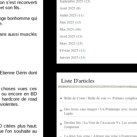
Septembre 2025
(13)
n s’est reconverti 
t son fils.
Août 2025
(8)
Juillet 2025
(11)
ange bonhomme qui 
Juin 2025
(13)
e.
Mai 2025
(16)
fans aussi musclés 
Avril 2025
(13)
Mars 2025
(15)
Février 2025
(11)
Janvier 2025
(13)
Etienne Gérin dont 
Liste D'articles
 choses vues ces 
V ou encore en BD 
Belle de Conte / Belle de soie vs. Poèmes sympho
s hardcore de road 
violentes.
Des livres sans images / Un Printemps avec Arsè
Lupin
Destins liés / La Voie de l'Assassin Vs. Les avent
citées plus haut; 
l'empereur
e l’on souhaite au 
La deux fois reine / Aliénor une reine à Fontevrau