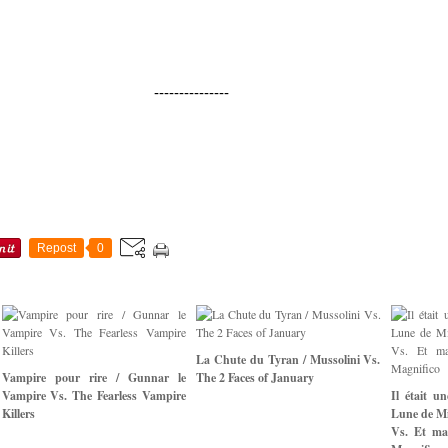
---------------
Repost
0
La Chute du Tyran / Mussolini Vs.
Vampire pour rire / Gunnar le
The 2 Faces of January
Vampire Vs. The Fearless Vampire
Il était u
Killers
Lune de Mi
Vs. Et mai