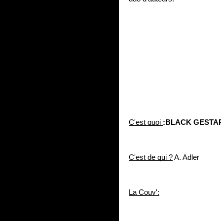
C'est quoi 
:BLACK GESTA
C'est de qui ?
 A. Adler
La Couv':