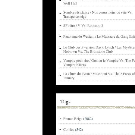
Wolf Hall
Sombre résistance / Nos cœurs noirs de suie Vs.
Transperceneige
SF rétro / V Vs. Robocop 3
Panorama du Western / Le Massacre du Gang Enfi
Le Club des 5 version David Lynch / Les Mystère
Hobtown Vs. The Brimstone Club
Vampire pour rire / Gunnar le Vampire Vs. The Fe
Vampire Killers
La Chute du Tyran / Mussolini Vs. The 2 Faces of
January
Tags
Franco Belge
(2082)
Comics
(542)