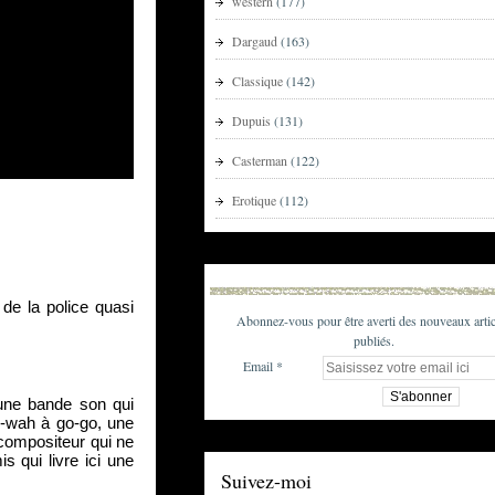
western
(177)
Dargaud
(163)
Classique
(142)
Dupuis
(131)
Casterman
(122)
Erotique
(112)
de la police quasi 
Abonnez-vous pour être averti des nouveaux artic
publiés.
Email
une bande son qui 
-wah à go-go, une 
compositeur qui ne 
 qui livre ici une 
Suivez-moi