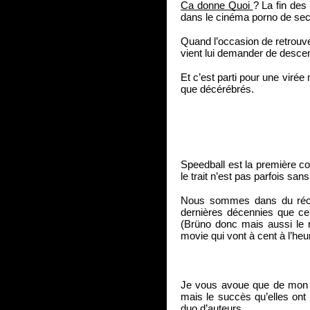
Ca donne Quoi 
? La fin des
dans le cinéma porno de seco
Quand l’occasion de retrouv
vient lui demander de desce
Et c’est parti pour une virée
que décérébrés.
Speedball est la première col
le trait n’est pas parfois san
Nous sommes dans du récit
dernières décennies que ce
(Brüno donc mais aussi le ré
movie qui vont à cent à l’heu
Je vous avoue que de mon c
mais le succès qu’elles ont 
duo d’auteurs.