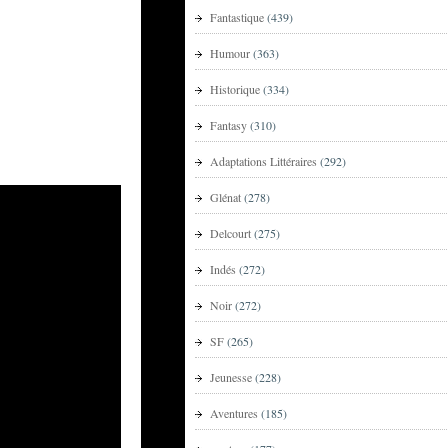
Fantastique
(439)
Humour
(363)
Historique
(334)
Fantasy
(310)
Adaptations Littéraires
(292)
Glénat
(278)
Delcourt
(275)
Indés
(272)
Noir
(272)
SF
(265)
Jeunesse
(228)
Aventures
(185)