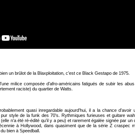
n bien un brûlot de la Blaxploitation, c’est ce Black Gestapo de 1975. 
d’une milice composée d’afro-américains fatigués de subir les abus 
rtement raciste) du quartier de Watts.
obablement quasi inregardable aujourd’hui, il a la chance d’avoir 
 pur style de la funk des 70’s. Rythmiques furieuses et guitare wah
elle n’a été ré-édité qu’il y a peu) et rarement égalée signée par un 
 décennie à Hollywood, dans quasiment que de la série Z craspec mis
t du bien à Speedball.