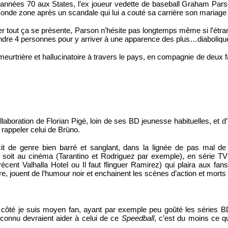
 années 70 aux States, l’ex joueur vedette de baseball Graham Parso
nde zone après un scandale qui lui a couté sa carrière son mariage e
er tout ça se présente, Parson n’hésite pas longtemps même si l’étr
ndre 4 personnes pour y arriver à une apparence des plus…diaboliqu
 meurtrière et hallucinatoire à travers le pays, en compagnie de deux 
laboration de Florian Pigé, loin de ses BD jeunesse habituelles, et d’
s rappeler celui de Brüno.
 de genre bien barré et sanglant, dans la lignée de pas mal de
 soit au cinéma (Tarantino et Rodriguez par exemple), en série T
cent Valhalla Hotel ou Il faut flinguer Ramirez) qui plaira aux fan
re, jouent de l’humour noir et enchainent les scènes d’action et morts 
ôté je suis moyen fan, ayant par exemple peu goûté les séries BD 
connu devraient aider à celui de ce 
Speedball
, c’est du moins ce qu