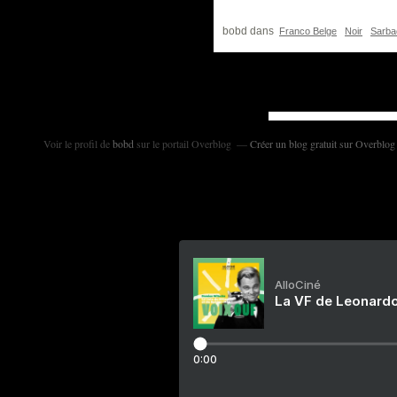
bobd
dans
Franco Belge
Noir
Sarba
Voir le profil de
bobd
sur le portail Overblog
Créer un blog gratuit sur Overblog
AlloCiné
La VF de Leonardo
0:00