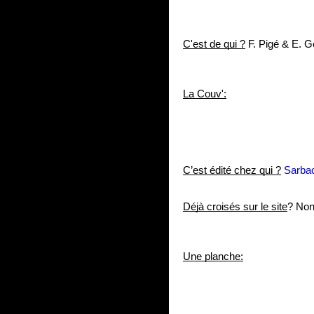
C'est de qui ?
 F. Pigé & E. G
La Couv':
C’est édité chez qui ?
Sarba
Déjà croisés sur le site
? No
Une planche: