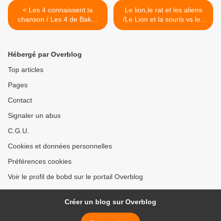
< Les 4 connaissent la
Le lion,le rat et les aliens
chanson / Les 4 de Baker
/Le Lion et la souris vs les
Street. Le dresseur de
envahisseurs de Zurg Vs.
canaris. Vs. Pennyworth
Brisby >
Hébergé par Overblog
Top articles
Pages
Contact
Signaler un abus
C.G.U.
Cookies et données personnelles
Préférences cookies
Voir le profil de bobd sur le portail Overblog
Créer un blog sur Overblog