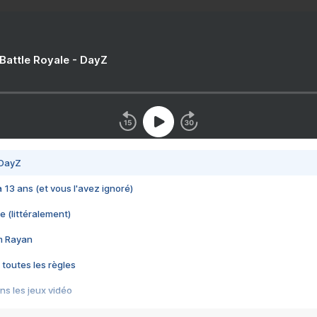
 Battle Royale - DayZ
 DayZ
 a 13 ans (et vous l'avez ignoré)
e (littéralement)
im Rayan
 toutes les règles
s les jeux vidéo
us choquant de Rockstar ? - Le scandale BULLY