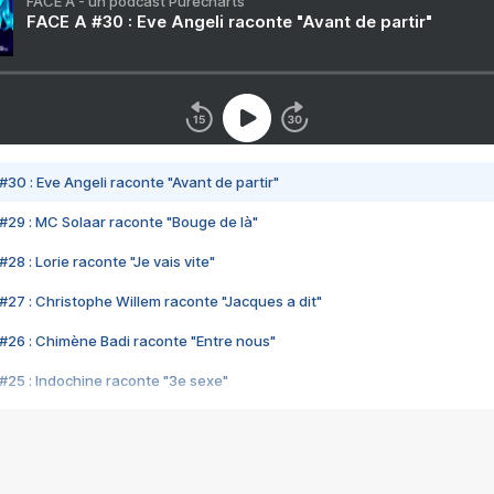
FACE A - un podcast Purecharts
FACE A #30 : Eve Angeli raconte "Avant de partir"
#30 : Eve Angeli raconte "Avant de partir"
#29 : MC Solaar raconte "Bouge de là"
28 : Lorie raconte "Je vais vite"
#27 : Christophe Willem raconte "Jacques a dit"
#26 : Chimène Badi raconte "Entre nous"
#25 : Indochine raconte "3e sexe"
#24 : Zaho raconte "C'est chelou"
#23 : Patrick Bruel raconte "Au café des délices"