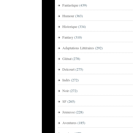
Fantastique
(439)
Humour
(363)
Historique
(334)
Fantasy
(310)
Adaptations Littéraires
(292)
Glénat
(278)
Delcourt
(275)
Indés
(272)
Noir
(272)
SF
(265)
Jeunesse
(228)
Aventures
(185)