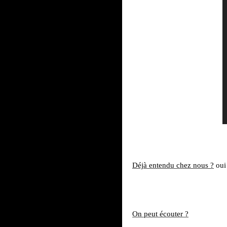
Déjà entendu chez
nous ?
oui
On peut écouter ?