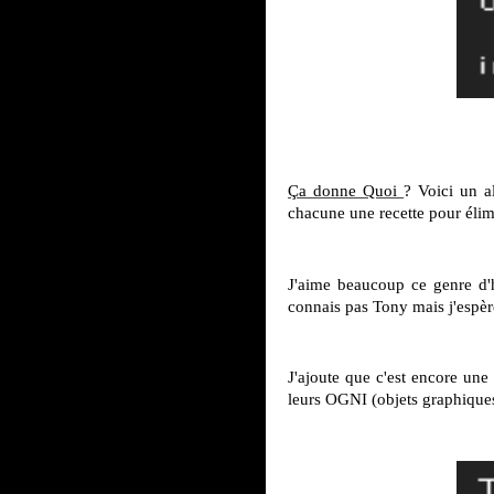
Ça donne Quoi
? Voici un a
chacune une recette pour élim
J'aime beaucoup ce genre d
connais pas Tony mais j'espèr
J'ajoute que c'est encore une
leurs OGNI (objets graphiques