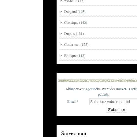
western
(177)
Dargaud
(163)
Classique
(142)
Dupuis
(131)
Casterman
(122)
Erotique
(112)
Abonnez-vous pour être averti des nouveaux artic
publiés.
Email
Suivez-moi