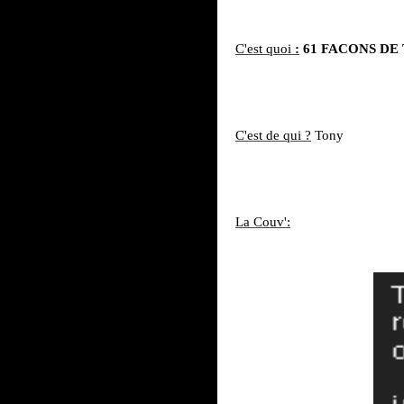
C'est
quoi
:
61 FACONS DE
C'est de qui ?
Tony
La Couv':