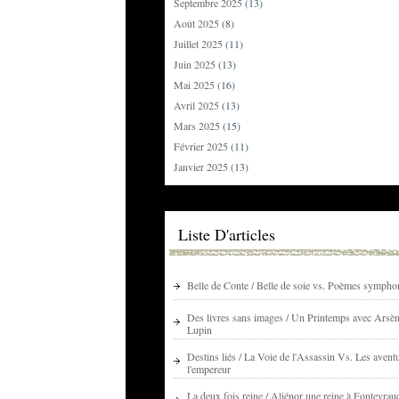
Septembre 2025
(13)
Août 2025
(8)
Juillet 2025
(11)
Juin 2025
(13)
Mai 2025
(16)
Avril 2025
(13)
Mars 2025
(15)
Février 2025
(11)
Janvier 2025
(13)
Liste D'articles
Belle de Conte / Belle de soie vs. Poèmes sympho
Des livres sans images / Un Printemps avec Arsè
Lupin
Destins liés / La Voie de l'Assassin Vs. Les avent
l'empereur
La deux fois reine / Aliénor une reine à Fontevrau