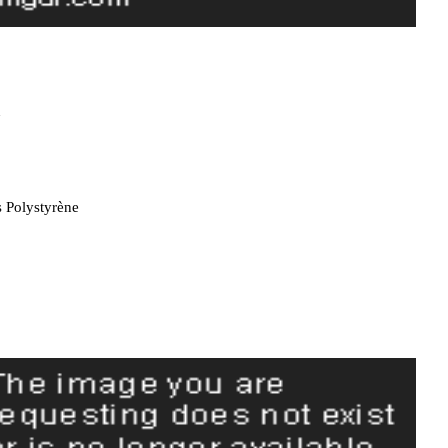
n
 Polystyrène