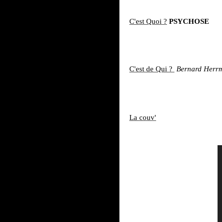
C'est Quoi ?
PSYCHOSE
C'est de Qui ?
Bernard Herr
La couv'