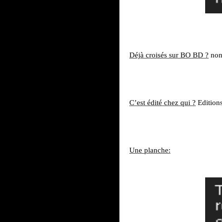
Déjà croisés sur
BO BD ?
no
C’est édité chez qui ?
Editions
Une planche: