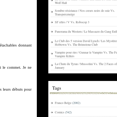
Wolf Hall
Sombre résistance / Nos cœurs noirs de suie Vs.
Transperceneige
SF rétro / V Vs. Robocop 3
Panorama du Western / Le Massacre du Gang Enfi
Le Club des 5 version David Lynch / Les Mystère
Hobtown Vs. The Brimstone Club
détachables donnant
Vampire pour rire / Gunnar le Vampire Vs. The Fe
Vampire Killers
La Chute du Tyran / Mussolini Vs. The 2 Faces of
i le commet. Je ne
January
Tags
is leurs débuts pour
Franco Belge
(2082)
Comics
(542)