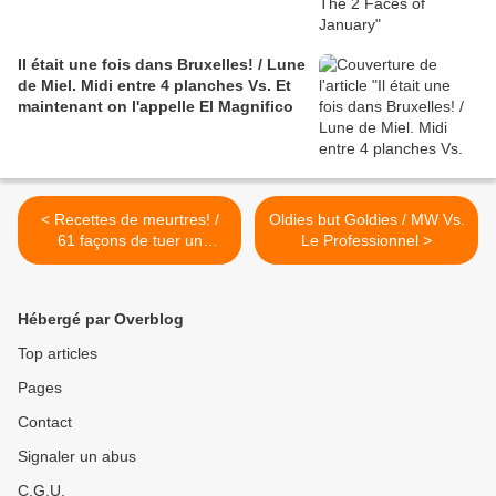
Il était une fois dans Bruxelles! / Lune
de Miel. Midi entre 4 planches Vs. Et
maintenant on l'appelle El Magnifico
< Recettes de meurtres! /
Oldies but Goldies / MW Vs.
61 façons de tuer un
Le Professionnel >
personnage de bande
dessinée vs Psychose
Hébergé par Overblog
Top articles
Pages
Contact
Signaler un abus
C.G.U.