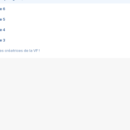
e 6
e 5
e 4
e 3
s créatrices de la VF !
e 2
e 1
e Mektoub My Love arrive enfin ! Rencontre avec Shaïn Boumedine et Sal
i : après Toni en famille
elle réalise le bouleversant Dites lui que je l'aime
ais ! Rencontre autour de Vie privée de Rebecca Zlotowski
 de Marguerite, Grave... Rencontre avec Ella Rumpf