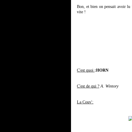
Bon, et bien on pensait avoir lu
vite !
C'est quoi
:HORN
C'est de qui ?
A. Wintory
La Couv':