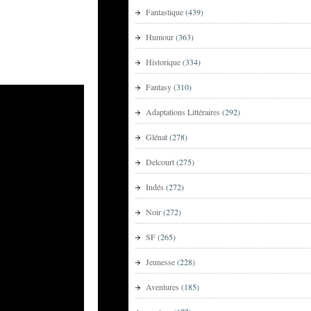
Fantastique
(439)
Humour
(363)
Historique
(334)
Fantasy
(310)
Adaptations Littéraires
(292)
Glénat
(278)
Delcourt
(275)
Indés
(272)
Noir
(272)
SF
(265)
Jeunesse
(228)
Aventures
(185)