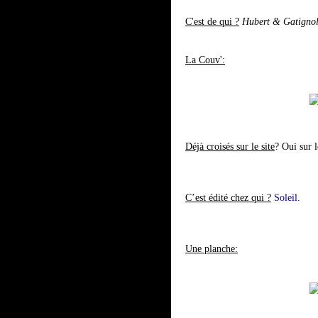
C'est de qui ?
Hubert & Gatigno
La Couv':
Déjà croisés sur le site
? Oui sur 
C’est édité chez qui ?
Soleil.
Une planche: