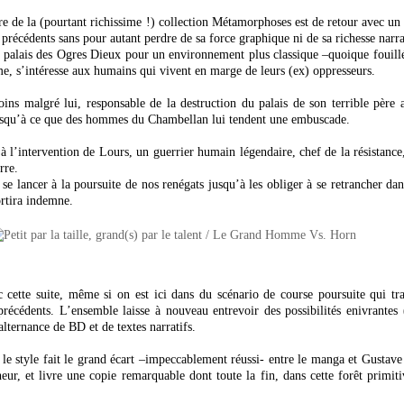
 de la (pourtant richissime !) collection Métamorphoses est de retour avec un 
récédents sans pour autant perdre de sa force graphique ni de sa richesse narra
 palais des Ogres Dieux pour un environnement plus classique –quoique fouillé-
me, s’intéresse aux humains qui vivent en marge de leurs (ex) oppresseurs.
oins malgré lui, responsable de la destruction du palais de son terrible père 
usqu’à ce que des hommes du Chambellan lui tendent une embuscade.
’à l’intervention de Lours, un guerrier humain légendaire, chef de la résistanc
rre.
e lancer à la poursuite de nos renégats jusqu’à les obliger à se retrancher dan
rtira indemne.
c cette suite, même si on est ici dans du scénario de course poursuite qui tr
récédents. L’ensemble laisse à nouveau entrevoir des possibilités enivrantes (
’alternance de BD et de textes narratifs.
le style fait le grand écart –impeccablement réussi- entre le manga et Gustave
ur, et livre une copie remarquable dont toute la fin, dans cette forêt primiti