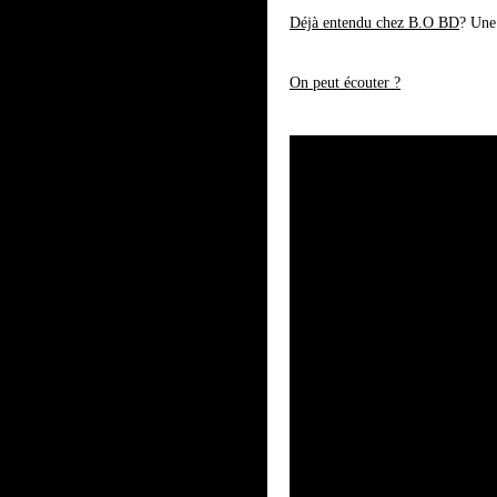
Déjà entendu chez B.O BD
? Une
On peut écouter ?