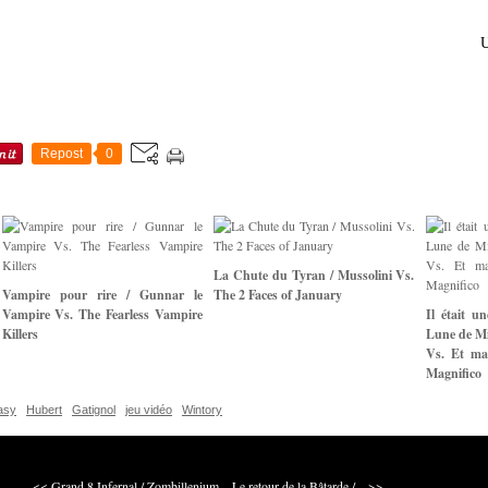
U
Repost
0
La Chute du Tyran / Mussolini Vs.
Vampire pour rire / Gunnar le
The 2 Faces of January
Vampire Vs. The Fearless Vampire
Il était u
Killers
Lune de Mi
Vs. Et mai
Magnifico
asy
Hubert
Gatignol
jeu vidéo
Wintory
<< Grand 8 Infernal / Zombillenium...
Le retour de la Bâtarde /... >>