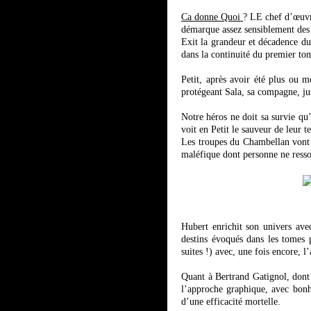
Ca donne Quoi
? LE chef d’œuvre
démarque assez sensiblement des p
Exit la grandeur et décadence du
dans la continuité du premier to
Petit, après avoir été plus ou m
protégeant Sala, sa compagne, j
Notre héros ne doit sa survie qu
voit en Petit le sauveur de leur te
Les troupes du Chambellan vont s
maléfique dont personne ne resso
Hubert enrichit son univers ave
destins évoqués dans les tomes p
suites !) avec, une fois encore, l
Quant à Bertrand Gatignol, dont 
l’approche graphique, avec bonhe
d’une efficacité mortelle.