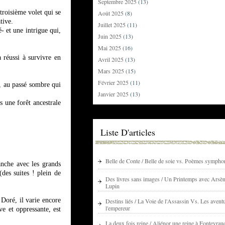
Septembre 2025
(13)
troisième volet qui se
Août 2025
(8)
tive.
Juillet 2025
(11)
 et une intrigue qui,
Juin 2025
(13)
Mai 2025
(16)
a réussi à survivre en
Avril 2025
(13)
Mars 2025
(15)
Février 2025
(11)
e, au passé sombre qui
Janvier 2025
(13)
s une forêt ancestrale
Liste D'articles
Belle de Conte / Belle de soie vs. Poèmes sympho
anche avec les grands
des suites ! plein de
Des livres sans images / Un Printemps avec Arsè
Lupin
 Doré, il varie encore
Destins liés / La Voie de l'Assassin Vs. Les avent
l'empereur
ve et oppressante, est
La deux fois reine / Aliénor une reine à Fontevrau