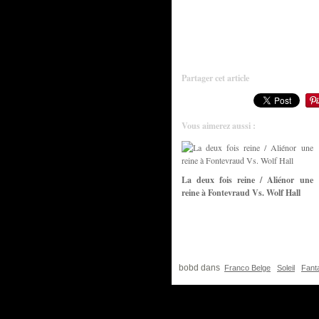
Partager cet article
Vous aimerez aussi :
La deux fois reine / Aliénor une
reine à Fontevraud Vs. Wolf Hall
bobd
dans
Franco Belge
Soleil
Fant