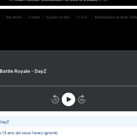
Top articles
Contact
Signaler un abus
C.G.U.
Rémunération en droits d'aut
 Battle Royale - DayZ
 DayZ
 a 13 ans (et vous l'avez ignoré)