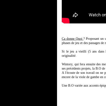
Ca donne Quoi
? Proposant un u
phases de jeu et des passages de 
Si le jeu a vieilli (5 ans dans
originalité.
Wintory, qui fera ensuite des me
ses précédents projets, la B.O de
A l'écoute de son travail on ne p
encore de la viole de gambe en
Une B.O variée aux accents épiq