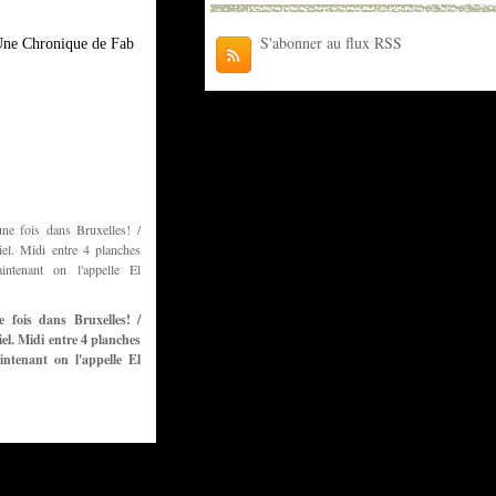
S'abonner au flux RSS
ne Chronique de Fab
ne fois dans Bruxelles! /
el. Midi entre 4 planches
ntenant on l'appelle El