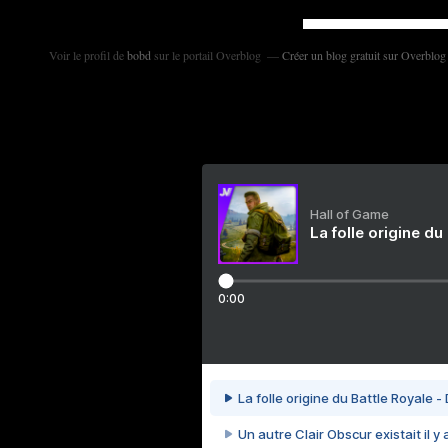
Voir le profil de
bobd
sur le portail Overblog
Créer un blog gratuit sur Overblog
Hall of Game
La folle origine du
0:00
La folle origine du Battle Royale -
Un autre Clair Obscur existait il y