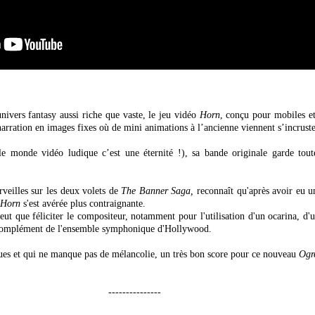
nivers fantasy aussi riche que vaste, le jeu vidéo
Horn
, conçu pour mobiles et 
narration en images fixes où de mini animations à l’ancienne viennent s’incruste
 le monde vidéo ludique c’est une éternité !), sa bande originale garde tout
rveilles sur les deux volets de
The Banner Saga,
reconnaît qu'après avoir eu un
Horn
s'est avérée plus contraignante.
eut que féliciter le compositeur, notamment pour l'utilisation d'un ocarina, d'u
 complément de l'ensemble symphonique d'Hollywood.
ues et qui ne manque pas de mélancolie, un très bon score pour ce nouveau
Ogr
---------------