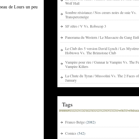
Wolf Hall
 peau de Lours un peu
Sombre résistance / Nos cœurs noirs de suie Vs.
Transperceneige
SF rétro / V Vs. Robocop 3
Panorama du Western / Le Massacre du Gang Enfi
Le Club des 5 version David Lynch / Les Mystère
Hobtown Vs. The Brimstone Club
Vampire pour rire / Gunnar le Vampire Vs. The Fe
Vampire Killers
La Chute du Tyran / Mussolini Vs. The 2 Faces of
January
Tags
Franco Belge
(2082)
Comics
(542)