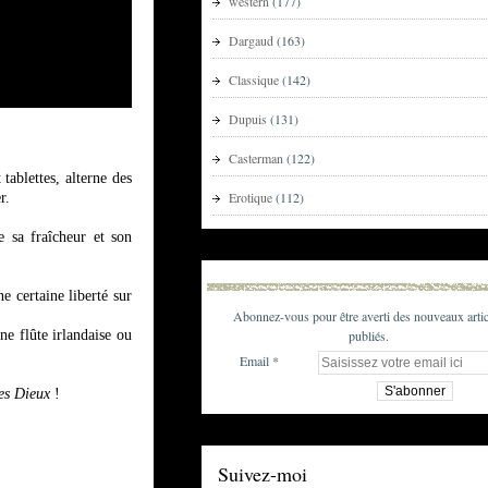
western
(177)
Dargaud
(163)
Classique
(142)
Dupuis
(131)
Casterman
(122)
tablettes, alterne des
Erotique
(112)
r.
e sa fraîcheur et son
e certaine liberté sur
Abonnez-vous pour être averti des nouveaux artic
publiés.
ne flûte irlandaise ou
Email
es Dieux
!
Suivez-moi