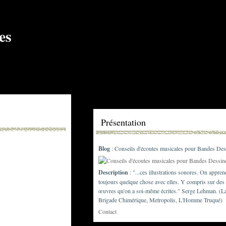
Présentation
Blog
: Conseils d'écoutes musicales pour Bandes Des
Description
: "...ces illustrations sonores. On appren
toujours quelque chose avec elles. Y compris sur des
œuvres qu'on a soi-même écrites." Serge Lehman. (L
Brigade Chimérique, Metropolis, L'Homme Truqué)
Contact