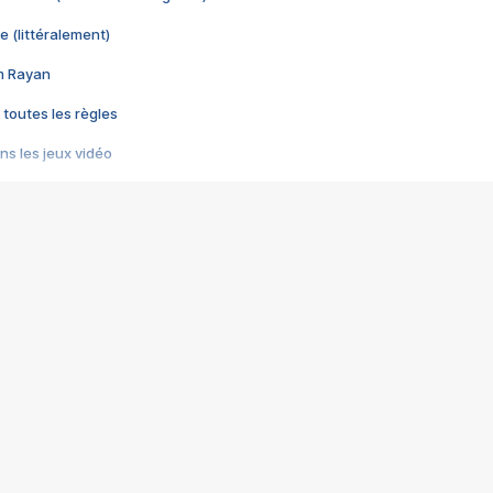
e (littéralement)
im Rayan
 toutes les règles
s les jeux vidéo
us choquant de Rockstar ? - Le scandale BULLY
e plus moche de Steam
du RÊVE tourne au CAUCHEMAR
pendant 8 heures
it… à tort
umiliés par un jeu vidéo
ire - Final Fantasy 8
ti un empire - Age of Empires