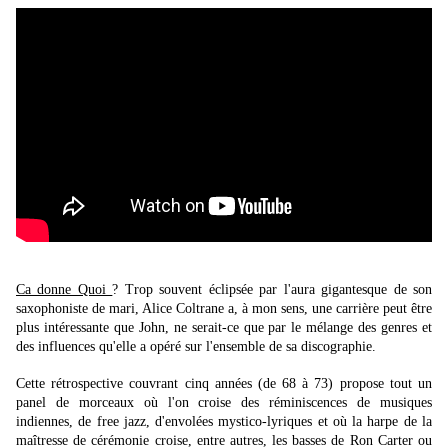
Ca donne Quoi
? Trop souvent éclipsée par l'aura gigantesque de son
saxophoniste de mari, Alice Coltrane a, à mon sens, une carrière peut être
plus intéressante que John, ne serait-ce que par le mélange des genres et
des influences qu'elle a opéré sur l'ensemble de sa discographie.
Cette rétrospective couvrant cinq années (de 68 à 73) propose tout un
panel de morceaux où l'on croise des réminiscences de musiques
indiennes, de free jazz, d'envolées mystico-lyriques et où la harpe de la
maîtresse de cérémonie croise, entre autres, les basses de Ron Carter ou