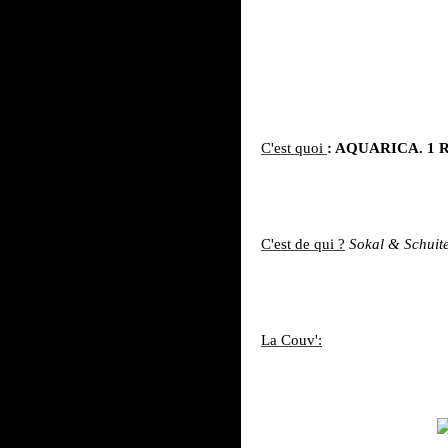
C'est quoi
: AQUARICA. 1
C'est de qui ?
Sokal & Schuit
La Couv':