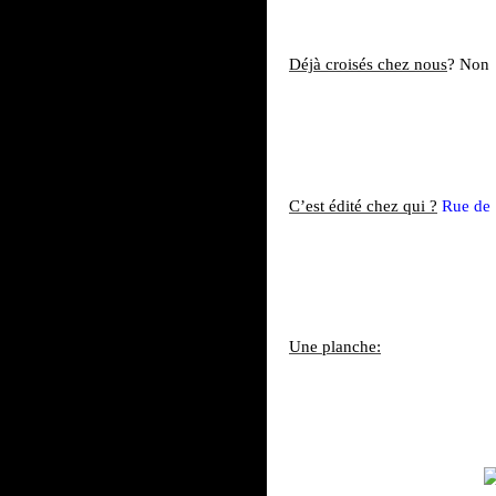
Déjà croisés chez nous
? Non
C’est édité chez qui ?
Rue de 
Une planche: