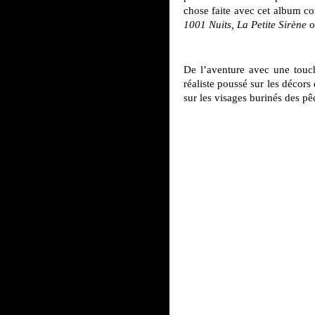
chose faite avec cet album c
1001 Nuits,
La Petite Sirène
o
De l’aventure avec une touch
réaliste poussé sur les décors
sur les visages burinés des p