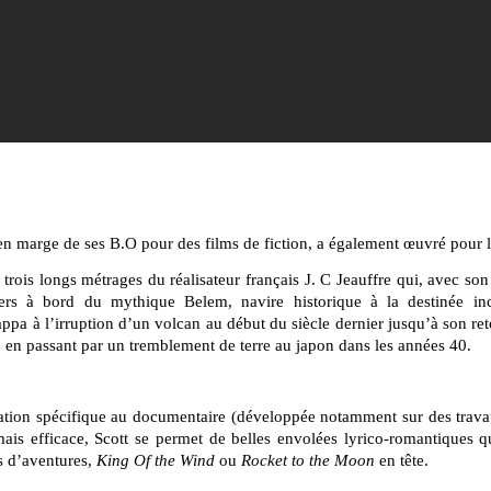
 en marge de ses B.O pour des films de fiction, a également œuvré pour 
trois longs métrages du réalisateur français J. C Jeauffre qui, avec so
mers à bord du mythique Belem, navire historique à la destinée in
pa à l’irruption d’un volcan au début du siècle dernier jusqu’à son re
0 en passant par un tremblement de terre au japon dans les années 40.
stration spécifique au documentaire (développée notamment sur des trav
mais efficace, Scott se permet de belles envolées lyrico-romantiques q
ms d’aventures,
King Of the Wind
ou
Rocket to the Moon
en tête.