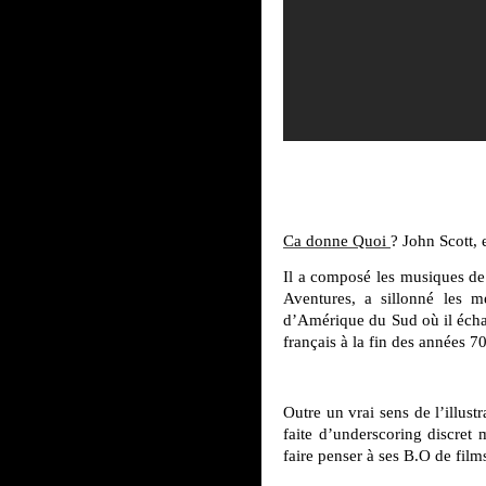
Ca donne Quoi
? John Scott,
Il a composé les musiques de 
Aventures, a sillonné les 
d’Amérique du Sud où il échap
français à la fin des années 7
Outre un vrai sens de l’illu
faite d’underscoring discret 
faire penser à ses B.O de fil