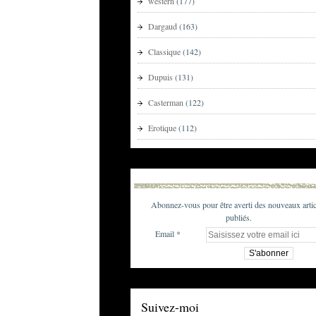
western
(177)
Dargaud
(163)
Classique
(142)
Dupuis
(131)
Casterman
(122)
Erotique
(112)
Abonnez-vous pour être averti des nouveaux artic
publiés.
Email
Suivez-moi