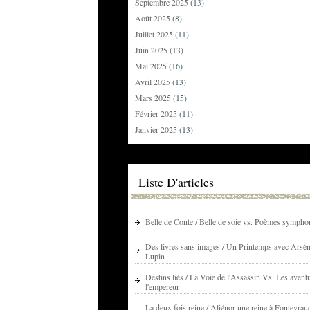
Septembre 2025
(13)
Août 2025
(8)
Juillet 2025
(11)
Juin 2025
(13)
Mai 2025
(16)
Avril 2025
(13)
Mars 2025
(15)
Février 2025
(11)
Janvier 2025
(13)
Liste D'articles
Belle de Conte / Belle de soie vs. Poèmes sympho
Des livres sans images / Un Printemps avec Arsè
Lupin
Destins liés / La Voie de l'Assassin Vs. Les avent
l'empereur
La deux fois reine / Aliénor une reine à Fontevrau