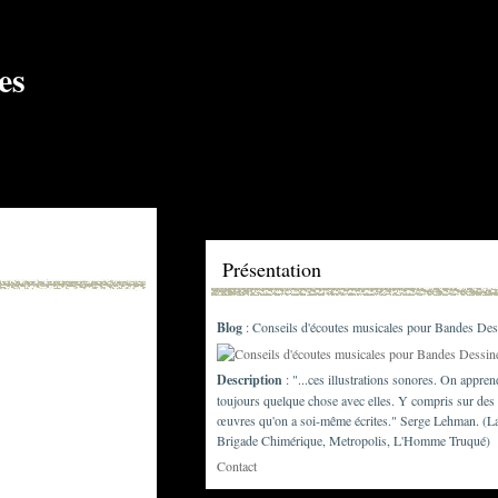
Présentation
Blog
: Conseils d'écoutes musicales pour Bandes Des
Description
: "...ces illustrations sonores. On appren
toujours quelque chose avec elles. Y compris sur des
œuvres qu'on a soi-même écrites." Serge Lehman. (L
Brigade Chimérique, Metropolis, L'Homme Truqué)
Contact