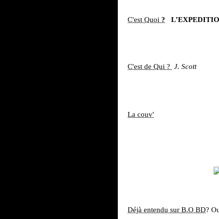
C'est Quoi
?
L’EXPEDITION
C'est de Qui ?
J. Scott
La couv'
Déjà entendu sur B.O BD
? O