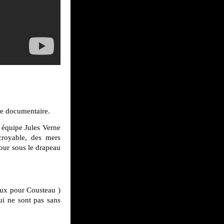
le documentaire.
n équipe Jules Verne
croyable, des mers
tour sous le drapeau
aux pour Cousteau )
ui ne sont pas sans