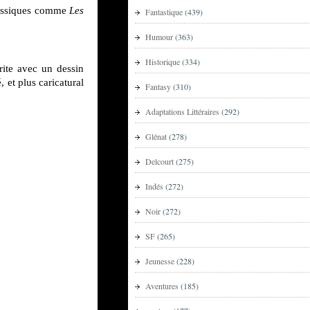
classiques comme
Les
Fantastique
(439)
Humour
(363)
Historique
(334)
rite avec un dessin
 et plus caricatural
Fantasy
(310)
Adaptations Littéraires
(292)
Glénat
(278)
Delcourt
(275)
Indés
(272)
Noir
(272)
SF
(265)
Jeunesse
(228)
Aventures
(185)