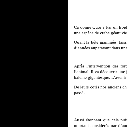
Ca donne Quoi
? Par un froi
une espèce de crabe géant vie
Quant la bête inanimée laiss
d’années auparavant dans une c
Après l’intervention des for
l’animal. Il va découvrir une 
baleine gigantesque. L’avenir
De leurs cotés nos anciens ch
passé.
Aussi étonnant que cela pui
pourtant considérés par d’a