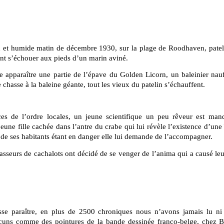
d et humide matin de décembre 1930, sur la plage de Roodhaven, pateli
nt s’échouer aux pieds d’un marin aviné.
e apparaître une partie de l’épave du Golden Licorn, un baleinier nau
hasse à la baleine géante, tout les vieux du patelin s’échauffent.
ces de l’ordre locales, un jeune scientifique un peu rêveur est man
jeune fille cachée dans l’antre du crabe qui lui révèle l’existence d’une 
 de ses habitants étant en danger elle lui demande de l’accompagner.
asseurs de cachalots ont décidé de se venger de l’anima qui a causé le
sse paraître, en plus de 2500 chroniques nous n’avons jamais lu ni 
ucuns comme des pointures de la bande dessinée franco-belge, chez 