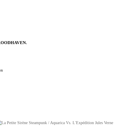
 ROODHAVEN.
en