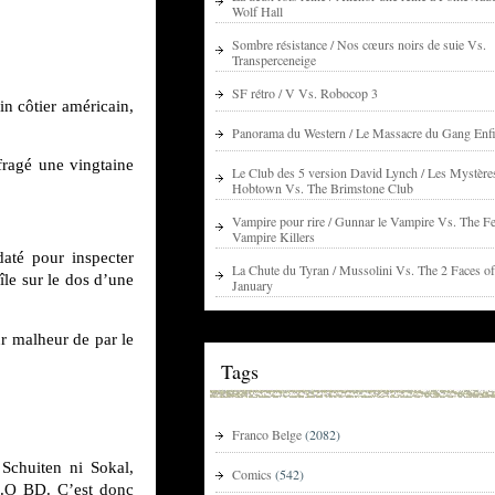
Wolf Hall
Sombre résistance / Nos cœurs noirs de suie Vs.
Transperceneige
SF rétro / V Vs. Robocop 3
n côtier américain,
Panorama du Western / Le Massacre du Gang Enfi
fragé une vingtaine
Le Club des 5 version David Lynch / Les Mystère
Hobtown Vs. The Brimstone Club
Vampire pour rire / Gunnar le Vampire Vs. The Fe
Vampire Killers
daté pour inspecter
La Chute du Tyran / Mussolini Vs. The 2 Faces of
île sur le dos d’une
January
ur malheur de par le
Tags
Franco Belge
(2082)
Schuiten ni Sokal,
Comics
(542)
B.O BD. C’est donc