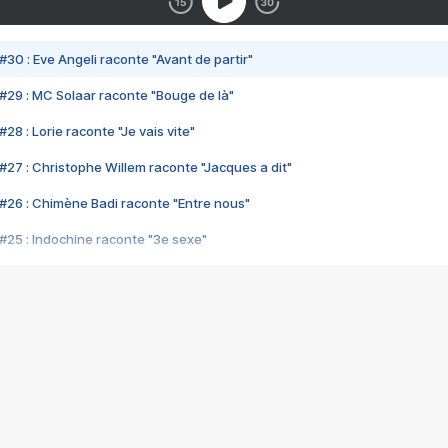
#30 : Eve Angeli raconte "Avant de partir"
#29 : MC Solaar raconte "Bouge de là"
28 : Lorie raconte "Je vais vite"
#27 : Christophe Willem raconte "Jacques a dit"
#26 : Chimène Badi raconte "Entre nous"
#25 : Indochine raconte "3e sexe"
#24 : Zaho raconte "C'est chelou"
#23 : Patrick Bruel raconte "Au café des délices"
#22 : Kyo raconte "Le chemin"
#21 : Nolwenn Leroy raconte "Cassé"
#20 : Patrick Hernandez raconte "Born to be alive"