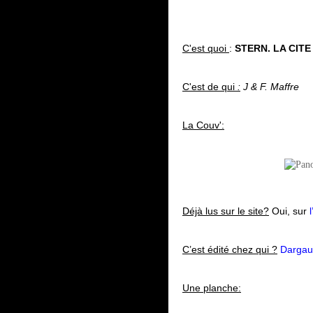
C'est quoi
:
STERN. LA CIT
C'est de qui
:
J & F. Maffre
La Couv':
Déjà lus sur le site?
Oui, sur
C’est édité chez qui ?
Darga
Une planche: