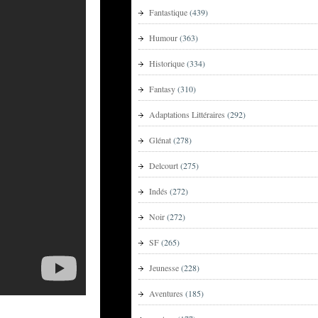
Fantastique
(439)
Humour
(363)
Historique
(334)
Fantasy
(310)
Adaptations Littéraires
(292)
Glénat
(278)
Delcourt
(275)
Indés
(272)
Noir
(272)
SF
(265)
Jeunesse
(228)
Aventures
(185)