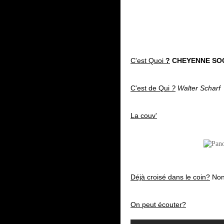
C'est Quoi
?
CHEYENNE SOC
C'est de Qui
?
Walter Scharf
La couv'
Déjà croisé dans le coin?
No
On peut écouter?