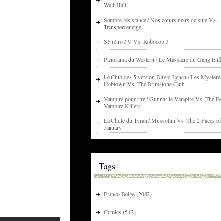
Wolf Hall
Sombre résistance / Nos cœurs noirs de suie Vs.
Transperceneige
SF rétro / V Vs. Robocop 3
Panorama du Western / Le Massacre du Gang Enfi
Le Club des 5 version David Lynch / Les Mystère
Hobtown Vs. The Brimstone Club
Vampire pour rire / Gunnar le Vampire Vs. The Fe
Vampire Killers
La Chute du Tyran / Mussolini Vs. The 2 Faces of
January
Tags
Franco Belge
(2082)
Comics
(542)