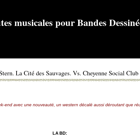
tern. La Cité des Sauvages. Vs. Cheyenne Social Club
k-end avec une nouveauté, un western décalé aussi déroutant que réu
LA BD: