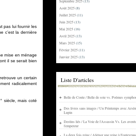
Septembre 2025
(13)
Août 2025
(8)
Juillet 2025
(11)
Juin 2025
(13)
pas lui fournir les
Mai 2025
(16)
e c’est la dernière
Avril 2025
(13)
Mars 2025
(15)
Février 2025
(11)
emme mise en ménage
Janvier 2025
(13)
t il se serait bien
retrouve un certain
Liste D'articles
ement radicalement
Belle de Conte / Belle de soie vs. Poèmes sympho
° siècle, mais coté
Des livres sans images / Un Printemps avec Arsè
Lupin
Destins liés / La Voie de l'Assassin Vs. Les avent
l'empereur
La deux fois reine / Aliénor une reine à Fontevrau