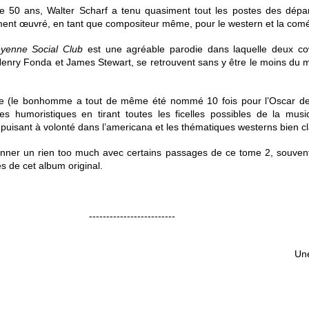
e 50 ans, Walter Scharf a tenu quasiment tout les postes des dép
ment œuvré, en tant que compositeur même, pour le western et la comé
yenne Social Club
est une agréable parodie dans laquelle deux co
 Henry Fonda et James Stewart, se retrouvent sans y être le moins du 
e (le bonhomme a tout de même été nommé 10 fois pour l’Oscar de 
es humoristiques en tirant toutes les ficelles possibles de la mu
 puisant à volonté dans l’americana et les thématiques westerns bien c
sonner un rien too much avec certains passages de ce tome 2, souven
 de cet album original.
-------------------------
Un