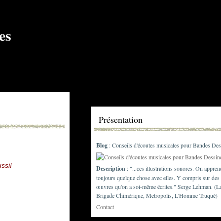
Présentation
Blog
: Conseils d'écoutes musicales pour Bandes Des
ssi!
Description
: "...ces illustrations sonores. On appren
toujours quelque chose avec elles. Y compris sur des
œuvres qu'on a soi-même écrites." Serge Lehman. (L
Brigade Chimérique, Metropolis, L'Homme Truqué)
Contact