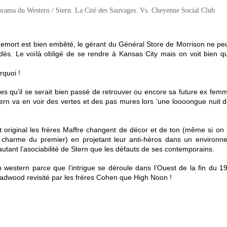
emort est bien embêté, le gérant du Général Store de Morrison ne peut 
és. Le voilà obligé de se rendre à Kansas City mais on voit bien qu
rquoi !
es qu’il se serait bien passé de retrouver ou encore sa future ex f
 va en voir des vertes et des pas mures lors ‘une loooongue nuit don
t original les frères Maffre changent de décor et de ton (même si on 
e charme du premier) en projetant leur anti-héros dans un environn
autant l’asociabilité de Stern que les défauts de ses contemporains.
western parce que l’intrigue se déroule dans l’Ouest de la fin du 19
eadwood revisité par les frères Cohen que High Noon !