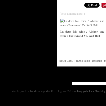
Vous aimerez aussi :
La deux fois reine / Aliénor une
reine à Fontevraud Vs. Wolf Hall
bobd
dans
Franco Belge
Dargaud
M
Voir le profil de
bobd
sur le portail Overblog
Créer un blog gratuit sur Overblog