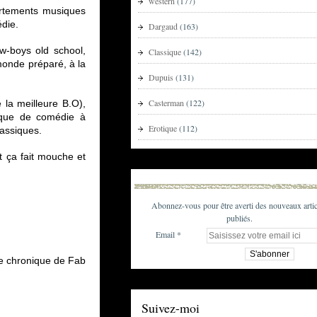
western
(177)
artements musiques
die.
Dargaud
(163)
w-boys old school,
Classique
(142)
monde préparé, à la
Dupuis
(131)
Casterman
(122)
la meilleure B.O),
sique de comédie à
Erotique
(112)
lassiques.
t ça fait mouche et
Abonnez-vous pour être averti des nouveaux artic
publiés.
Email
e chronique de Fab
Suivez-moi