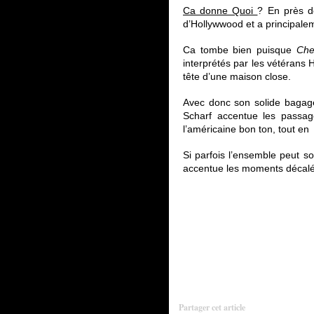
Ca donne Quoi
? En près d
d’Hollywwood et a principale
Ca tombe bien puisque
Che
interprétés par les vétérans
tête d’une maison close.
Avec donc son solide bagag
Scharf accentue les passag
l’américaine bon ton, tout en
Si parfois l’ensemble peut 
accentue les moments décalés
Partager cet article