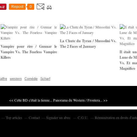
Repost
0
La Chute du Tyran / Mussolini Vs.
Vampire pour rire / Gunnar le
The 2 Faces of January
Vampire Vs. The Fearless Vampire
Il était u
Killers
Lune de Mi
Vs. Et mai
Magnifico
affre
western
Comédie
Scharf
<< Cette BD c'était la tienne...
Panorama du Western / Frontera... >>
Top articles
Contact
Signaler un abus
C.G.U.
Rémunération en droits d'aut