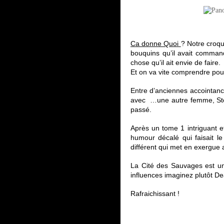
Ca donne Quoi
? Notre croqu
bouquins qu’il avait command
chose qu’il ait envie de faire.
Et on va vite comprendre pou
Entre d’anciennes accointanc
avec …une autre femme, Stern
passé.
Après un tome 1 intriguant e
humour décalé qui faisait l
différent qui met en exergue 
La Cité des Sauvages est un 
influences imaginez plutôt D
Rafraichissant !