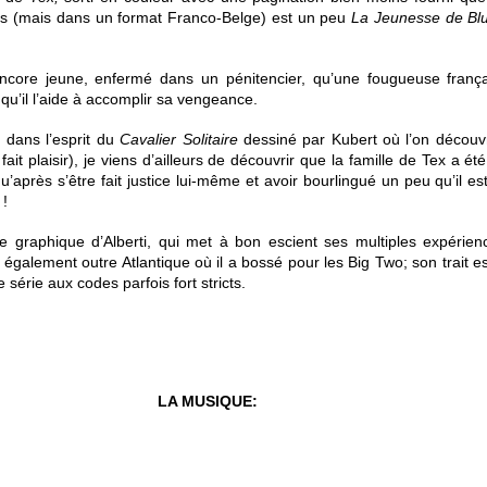
és (mais dans un format Franco-Belge) est un peu
La Jeunesse de Bl
encore jeune, enfermé dans un pénitencier, qu’une fougueuse franç
n qu’il l’aide à accomplir sa vengeance.
, dans l’esprit du
Cavalier Solitaire
dessiné par Kubert où l’on découv
fait plaisir), je viens d’ailleurs de découvrir que la famille de Tex a é
’après s’être fait justice lui-même et avoir bourlingué un peu qu’il e
 !
ie graphique d’Alberti, qui met à bon escient ses multiples expérie
également outre Atlantique où il a bossé pour les Big Two; son trait est
e série aux codes parfois fort stricts.
LA MUSIQUE: