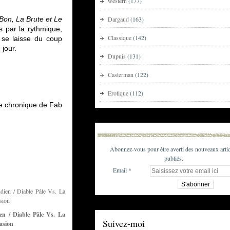
western
(177)
Dargaud
(163)
Bon, La Brute et Le
s par la rythmique,
Classique
(142)
 se laisse du coup
u jour.
Dupuis
(131)
Casterman
(122)
Erotique
(112)
e chronique de Fab
Abonnez-vous pour être averti des nouveaux artic
publiés.
Email
en / Diable Pâle Vs. La
Suivez-moi
asion