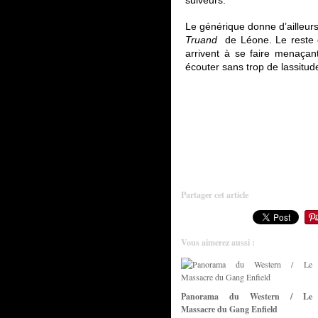
suiveurs.
Le générique donne d’ailleur
Truand
de Léone. Le reste e
arrivent à se faire menaçan
écouter sans trop de lassitud
Partager cet article
Vous aimerez aussi :
Panorama du Western / Le
Massacre du Gang Enfield