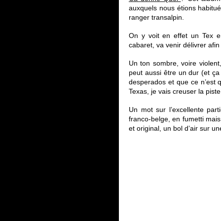
auxquels nous étions habitu
ranger transalpin.
On y voit en effet un Tex 
cabaret, va venir délivrer afi
Un ton sombre, voire violent
peut aussi être un dur (et ça 
desperados et que ce n’est qu
Texas, je vais creuser la piste
Un mot sur l’excellente part
franco-belge, en fumetti mais 
et original, un bol d’air sur un