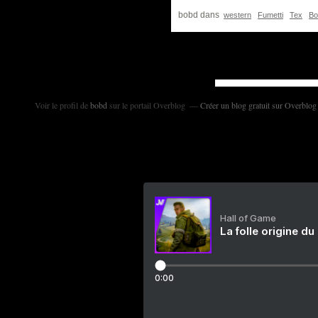
bobd
dans
western
Fumetti
Tex
Bo
Voir le profil de
bobd
sur le portail Overblog
Créer un blog gratuit sur Overblog
Hall of Game
La folle origine du
0:00