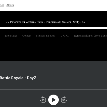
selli
Alberti
<< Panorama du Western / Stern....
Panorama du Western / Scalp... >>
Top articles
Contact
Signaler un abus
C.G.U.
Rémunération en droits d'aut
 Battle Royale - DayZ