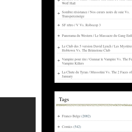
Wolf Hall
Sombre résistance / Nos cœurs noirs de suie Vs.
Transperceneige
SF rétro / V Vs. Robocop 3
Panorama du Western / Le Massacre du Gang Enfi
Le Club des 5 version David Lynch / Les Mystère
Hobtown Vs. The Brimstone Club
Vampire pour rire / Gunnar le Vampire Vs. The Fe
Vampire Killers
La Chute du Tyran / Mussolini Vs. The 2 Faces of
January
Tags
Franco Belge
(2082)
Comics
(542)