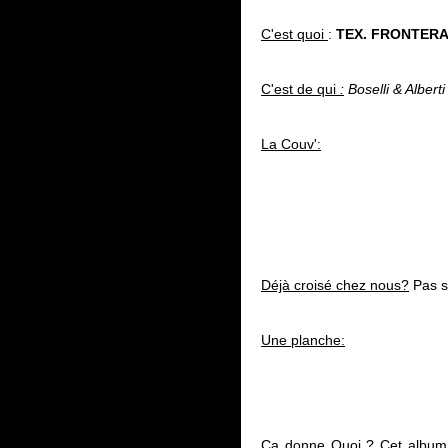
C'est quoi
:
TEX. FRONTER
C'est de qui
:
Boselli & Alberti
La Couv':
Déjà croisé chez nous?
Pas s
Une planche:
Ca donne Quoi
? Cet albu