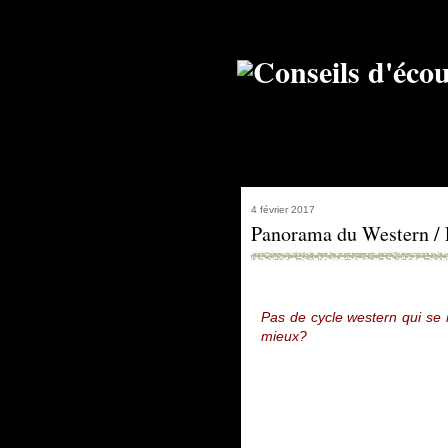
4 février 2017
Panorama du Western / F
Pas de cycle western qui se 
mieux?