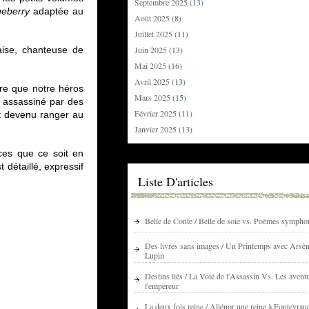
Septembre 2025
(13)
ueberry
adaptée au
Août 2025
(8)
Juillet 2025
(11)
aise, chanteuse de
Juin 2025
(13)
Mai 2025
(16)
Avril 2025
(13)
re que notre héros
Mars 2025
(15)
té assassiné par des
Février 2025
(11)
st devenu ranger au
Janvier 2025
(13)
nces que ce soit en
 détaillé, expressif
Liste D'articles
Belle de Conte / Belle de soie vs. Poèmes sympho
Des livres sans images / Un Printemps avec Arsè
Lupin
Destins liés / La Voie de l'Assassin Vs. Les avent
l'empereur
La deux fois reine / Aliénor une reine à Fontevrau