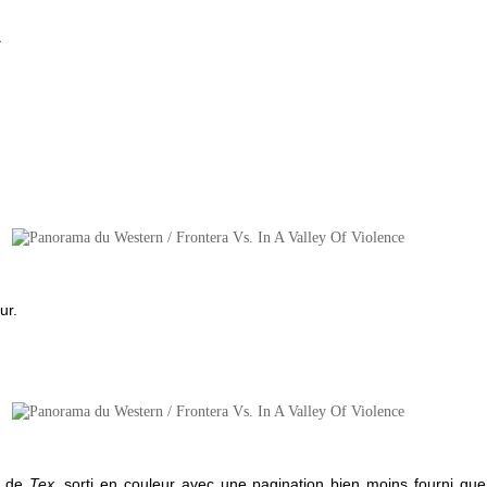
A
ur.
m de
Tex,
sorti en couleur avec une pagination bien moins fourni que