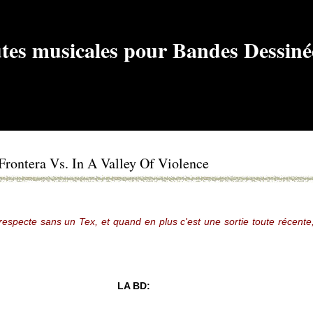
rontera Vs. In A Valley Of Violence
respecte sans un Tex, et quand en plus c'est une sortie toute récen
LA BD: