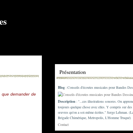
Présentation
Blog
: Conseils d'écoutes musicales pour Bandes Des
te, que demander de
Description
: "...ces illustrations sonores. On appren
toujours quelque chose avec elles. Y compris sur des
œuvres qu'on a soi-même écrites." Serge Lehman. (L
Brigade Chimérique, Metropolis, L'Homme Truqué)
Contact