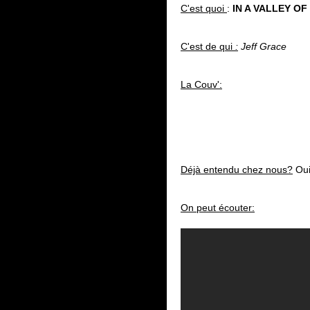
C'est quoi
:
IN A VALLEY OF
C'est de qui
:
Jeff Grace
La Couv':
Déjà entendu chez nous?
Oui
On peut écouter: