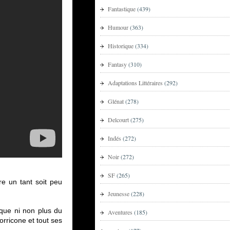
Fantastique
(439)
Humour
(363)
Historique
(334)
Fantasy
(310)
Adaptations Littéraires
(292)
Glénat
(278)
Delcourt
(275)
Indés
(272)
Noir
(272)
SF
(265)
tre un tant soit peu
Jeunesse
(228)
ique ni non plus du
Aventures
(185)
rricone et tout ses