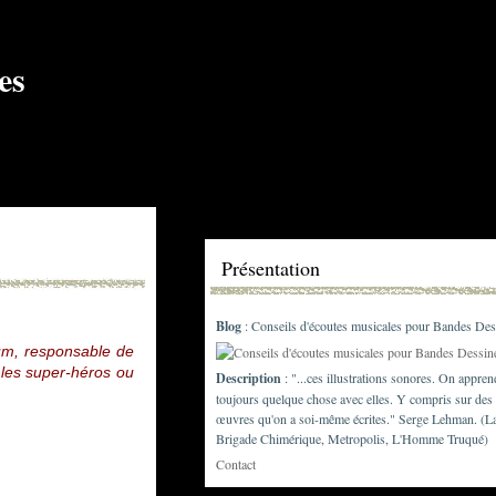
Présentation
Blog
: Conseils d'écoutes musicales pour Bandes Des
ium, responsable de
 les super-héros ou
Description
: "...ces illustrations sonores. On appren
toujours quelque chose avec elles. Y compris sur des
œuvres qu'on a soi-même écrites." Serge Lehman. (L
Brigade Chimérique, Metropolis, L'Homme Truqué)
Contact