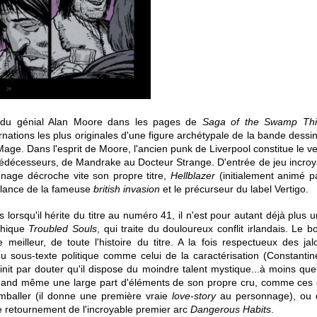
 du génial Alan Moore dans les pages de
Saga of the Swamp Th
nations les plus originales d'une figure archétypale de la bande dessin
Mage. Dans l'esprit de Moore, l'ancien punk de Liverpool constitue le ve
prédécesseurs, de Mandrake au Docteur Strange. D'entrée de jeu incro
nnage décroche vite son propre titre,
Hellblazer
(initialement animé pa
e lance de la fameuse
british invasion
et le précurseur du label Vertigo.
lorsqu'il hérite du titre au numéro 41, il n'est pour autant déjà plus un
phique
Troubled Souls
, qui traite du douloureux conflit irlandais. Le
le meilleur, de toute l'histoire du titre. A la fois respectueux des j
u sous-texte politique comme celui de la caractérisation (Constanti
finit par douter qu'il dispose du moindre talent mystique...à moins que
quand même une large part d'éléments de son propre cru, comme ce
 emballer (il donne une première vraie
love-story
au personnage), ou 
e retournement de l'incroyable premier arc
Dangerous Habits
.