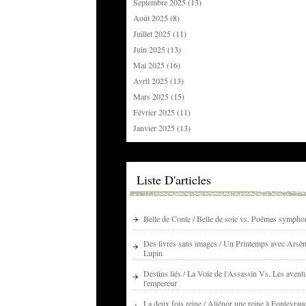
Septembre 2025
(13)
Août 2025
(8)
Juillet 2025
(11)
Juin 2025
(13)
Mai 2025
(16)
Avril 2025
(13)
Mars 2025
(15)
Février 2025
(11)
Janvier 2025
(13)
Liste D'articles
Belle de Conte / Belle de soie vs. Poèmes sympho
Des livres sans images / Un Printemps avec Arsè
Lupin
Destins liés / La Voie de l'Assassin Vs. Les avent
l'empereur
La deux fois reine / Aliénor une reine à Fontevrau