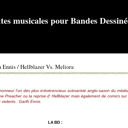
h Ennis / Hellblazer Vs. Meliora
’honneur l’un des plus irrévérencieux scénariste anglo-saxon du méd
e Preacher ou la reprise d' Hellblazer mais également de comics sur
 violents : Garth Ennis.
LA BD :