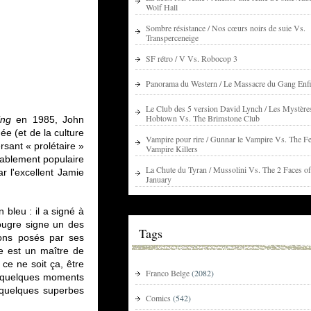
Wolf Hall
Sombre résistance / Nos cœurs noirs de suie Vs.
Transperceneige
SF rétro / V Vs. Robocop 3
Panorama du Western / Le Massacre du Gang Enfi
Le Club des 5 version David Lynch / Les Mystère
Hobtown Vs. The Brimstone Club
ing
en 1985, John
ée (et de la culture
Vampire pour rire / Gunnar le Vampire Vs. The Fe
rsant « prolétaire »
Vampire Killers
yablement populaire
La Chute du Tyran / Mussolini Vs. The 2 Faces of
r l'excellent Jamie
January
 bleu : il a signé à
 bougre signe un des
Tags
alons posés par ses
ne est un maître de
 ce ne soit ça, être
Franco Belge
(2082)
s quelques moments
quelques superbes
Comics
(542)