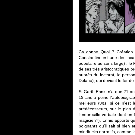
Ca donne Quoi
? Création
Constantine est une des incar
populaire au sens large) : le 
de ses très aristocratiques 
auprès du lectorat, le perso
Delano), qui devient le fer d
Si Garth Ennis n'a que 21 ans 
19 ans à peine l'autobiogra
meilleurs
runs
, si ce n'est 
prédécesseurs, sur le plan d
l'embrouille verbale dont on 
magicien?), Ennis apporte 
poignants qu'il sait si bien
mindfucks narratifs, comme l