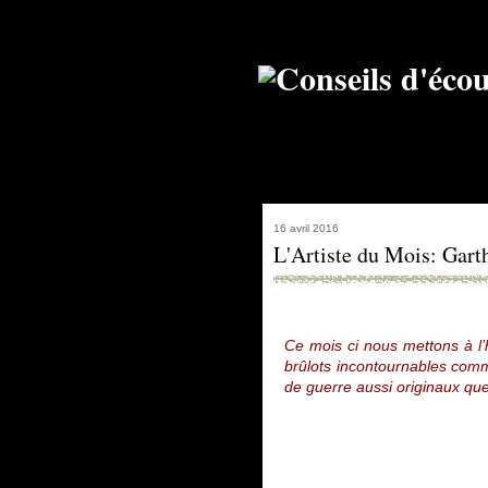
16 avril 2016
L'Artiste du Mois: Gart
Ce mois ci nous mettons à l
brûlots incontournables comm
de guerre aussi originaux que