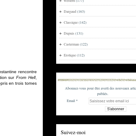
western
(177)
Dargaud
(163)
Classique
(142)
Dupuis
(131)
Casterman
(122)
Erotique
(112)
stantine rencontre
ation sur
From Hell
,
pris en trois tomes
Abonnez-vous pour être averti des nouveaux artic
publiés.
Email
Suivez-moi