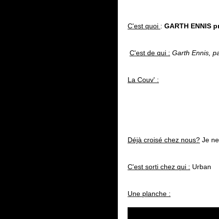
C'est quoi
:
GARTH ENNIS p
C'est de qui :
Garth Ennis, pa
La Couv' :
Déjà croisé chez nous?
Je ne 
C'est sorti chez qui :
Urban
Une planche :