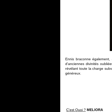
Ennis braconne également, 
d'anciennes divinités oublié
révélant toute la charge sub
généreux.
C'est Quoi ?
MELIORA