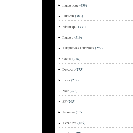
Fantastique
(439)
Humour
(363)
Historique
(334)
Fantasy
(310)
Adaptations Littéraires
(292)
Glénat
(278)
Delcourt
(275)
Indés
(272)
Noir
(272)
SF
(265)
Jeunesse
(228)
Aventures
(185)