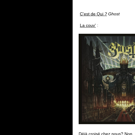
C'est de Qui
?
Ghost
La couv'
:
Déjà croisé chez nous?
Non