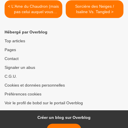
< L'Ame du Chaudron (mais
Sorcière des Neiges /
pas celui auquel vous
Isaline Vs. Tangled >
pensez) / Le Mangeur
d'âmes 3 Vs. The Black
Cauldron
Hébergé par Overblog
Top articles
Pages
Contact
Signaler un abus
C.G.U.
Cookies et données personnelles
Préférences cookies
Voir le profil de bobd sur le portail Overblog
Créer un blog sur Overblog