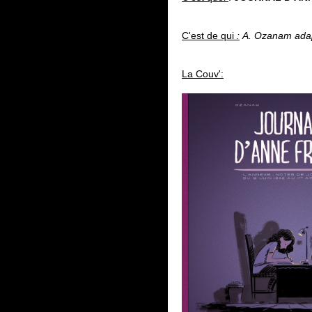
C'est de qui
:
A. Ozanam adapt
La Couv':