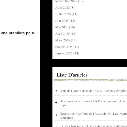
Septembre 2025
(13)
Août 2025
(8)
Juillet 2025
(11)
Juin 2025
(13)
Mai 2025
(16)
t une première pour
Avril 2025
(13)
Mars 2025
(15)
Février 2025
(11)
Janvier 2025
(13)
Liste D'articles
Belle de Conte / Belle de soie vs. Poèmes sympho
Des livres sans images / Un Printemps avec Arsè
Lupin
Destins liés / La Voie de l'Assassin Vs. Les avent
l'empereur
La deux fois reine / Aliénor une reine à Fontevrau