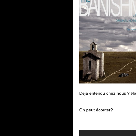
Déjà entendu chez nous ?
No
On peut écouter?