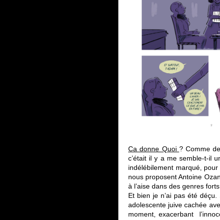
Ca donne Quoi
? Comme des 
c’était il y a me semble-t-il 
indélébilement marqué, pour 
nous proposent Antoine Ozanam
à l’aise dans des genres fort
Et bien je n’ai pas été déçu. 
adolescente juive cachée avec
moment, exacerbant l’innoce