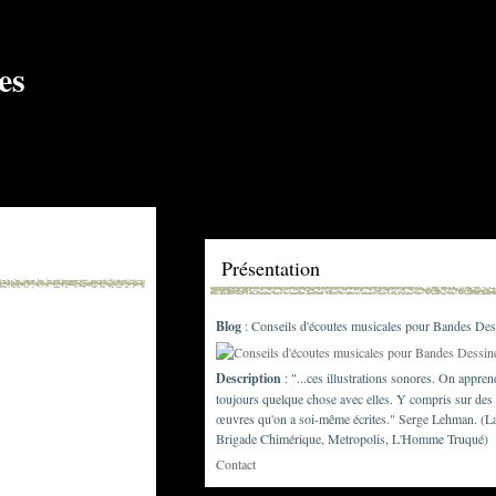
Présentation
Blog
: Conseils d'écoutes musicales pour Bandes Des
Description
: "...ces illustrations sonores. On appren
toujours quelque chose avec elles. Y compris sur des
œuvres qu'on a soi-même écrites." Serge Lehman. (L
Brigade Chimérique, Metropolis, L'Homme Truqué)
Contact