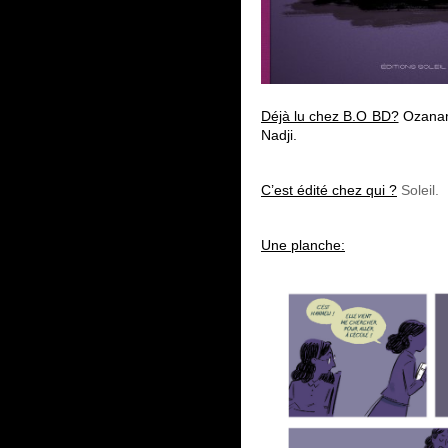
Déjà lu chez B.O BD?
Ozanam 
Nadji.
C’est édité chez qui ?
Soleil.
Une planche: