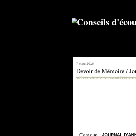
7 mars 2016
Devoir de Mémoire / Jo
C'est quoi
:
JOURNAL D’AN