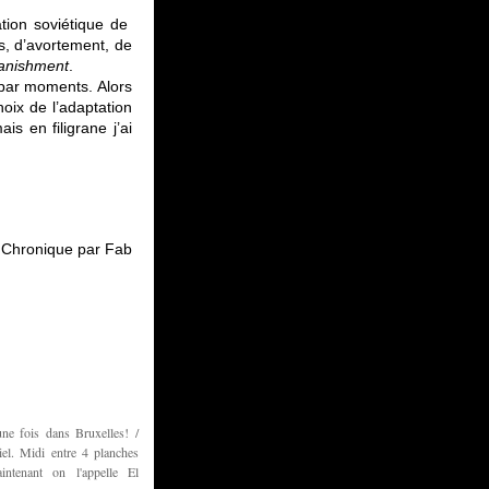
ation soviétique de
s, d’avortement, de
anishment
.
 par moments. Alors
hoix de l’adaptation
s en filigrane j’ai
Chronique par Fab