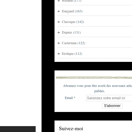
western
(177)
Dargaud
(163)
Classique
(142)
Dupuis
(131)
Casterman
(122)
Erotique
(112)
Abonnez-vous pour être averti des nouveaux artic
publiés.
Email
Suivez-moi