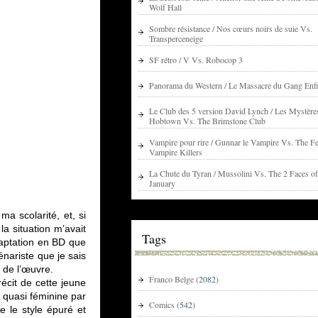
Wolf Hall
Sombre résistance / Nos cœurs noirs de suie Vs.
Transperceneige
SF rétro / V Vs. Robocop 3
Panorama du Western / Le Massacre du Gang Enfi
Le Club des 5 version David Lynch / Les Mystère
Hobtown Vs. The Brimstone Club
Vampire pour rire / Gunnar le Vampire Vs. The Fe
Vampire Killers
La Chute du Tyran / Mussolini Vs. The 2 Faces of
January
a scolarité, et, si
la situation m’avait
Tags
daptation en BD que
nariste que je sais
 de l’œuvre.
Franco Belge
(2082)
récit de cette jeune
, quasi féminine par
Comics
(542)
e le style épuré et