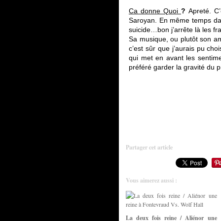
Ca donne Quoi
?
Apreté. C
Saroyan. En même temps dans 
suicide…bon j’arrête là les f
Sa musique, ou plutôt son a
c’est sûr que j’aurais pu choi
qui met en avant les sentime
préféré garder la gravité d
Partager cet article
Vous aimerez aussi :
La deux fois reine / Aliénor une