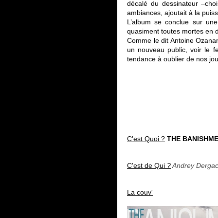
décalé du dessinateur –choi
ambiances, ajoutait à la pui
L’album se conclue sur une
quasiment toutes mortes en dé
Comme le dit Antoine Ozanam 
un nouveau public, voir le 
tendance à oublier de nos jou
C'est Quoi ?
THE BANISHM
C'est de Qui
?
Andrey Derga
La couv'