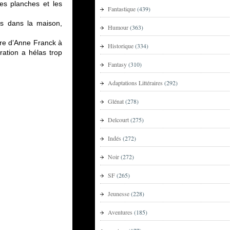
les planches et les
Fantastique
(439)
es dans la maison,
Humour
(363)
ire d’Anne Franck à
Historique
(334)
ation a hélas trop
Fantasy
(310)
Adaptations Littéraires
(292)
Glénat
(278)
Delcourt
(275)
Indés
(272)
Noir
(272)
SF
(265)
Jeunesse
(228)
Aventures
(185)