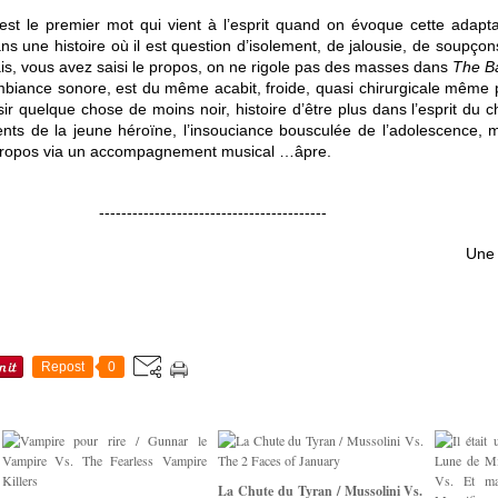
’est le premier mot qui vient à l’esprit quand on évoque cette adapt
une histoire où il est question d’isolement, de jalousie, de soupçon
rais, vous avez saisi le propos, on ne rigole pas des masses dans
The B
mbiance sonore, est du même acabit, froide, quasi chirurgicale même
sir quelque chose de moins noir, histoire d’être plus dans l’esprit du c
nts de la jeune héroïne, l’insouciance bousculée de l’adolescence, mai
u propos via un accompagnement musical …âpre.
-----------------------------------------
Une 
Repost
0
La Chute du Tyran / Mussolini Vs.