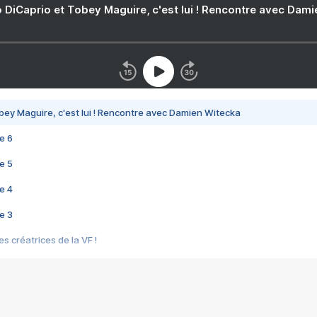
 DiCaprio et Tobey Maguire, c'est lui ! Rencontre avec Dam
bey Maguire, c'est lui ! Rencontre avec Damien Witecka
e 6
e 5
e 4
e 3
s créatrices de la VF !
e 2
e 1
e Mektoub My Love arrive enfin ! Rencontre avec Shaïn Boumedine et Sal