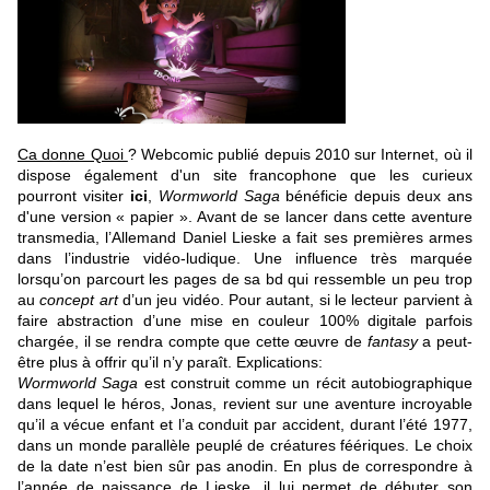
Ca donne Quoi
? Webcomic publié depuis 2010 sur Internet, où il
dispose également d'un site francophone que les curieux
pourront visiter
ici
,
Wormworld Saga
bénéficie depuis deux ans
d'une version « papier ». Avant de se lancer dans cette aventure
transmedia, l’Allemand Daniel Lieske a fait ses premières armes
dans l’industrie vidéo-ludique. Une influence très marquée
lorsqu’on parcourt les pages de sa bd qui ressemble un peu trop
au
concept art
d’un jeu vidéo. Pour autant, si le lecteur parvient à
faire abstraction d’une mise en couleur 100% digitale parfois
chargée, il se rendra compte que cette œuvre de
fantasy
a peut-
être plus à offrir qu’il n’y paraît. Explications:
Wormworld Saga
est construit comme un récit autobiographique
dans lequel le héros, Jonas, revient sur une aventure incroyable
qu’il a vécue enfant et l’a conduit par accident, durant l’été 1977,
dans un monde parallèle peuplé de créatures féériques. Le choix
de la date n’est bien sûr pas anodin. En plus de correspondre à
l’année de naissance de Lieske, il lui permet de débuter son