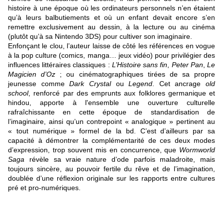
histoire à une époque où les ordinateurs personnels n’en étaient
qu’à leurs balbutiements et où un enfant devait encore s’en
remettre exclusivement au dessin, à la lecture ou au cinéma
(plutôt qu’à sa Nintendo 3DS) pour cultiver son imaginaire.
Enfonçant le clou, l’auteur laisse de côté les références en vogue
à la pop culture (comics, manga… jeux vidéo) pour privilégier des
influences littéraires classiques :
L’Histoire sans fin
,
Peter Pan
,
Le
Magicien d’Oz
; ou cinématographiques tirées de sa propre
jeunesse comme
Dark Crystal
ou
Legend
. Cet ancrage
old
school
, renforcé par des emprunts aux folklores germanique et
hindou, apporte à l'ensemble une ouverture culturelle
rafraîchissante en cette époque de standardisation de
l’imaginaire, ainsi qu’un contrepoint « analogique » pertinent au
« tout numérique » formel de la bd. C’est d’ailleurs par sa
capacité à démontrer la complémentarité de ces deux modes
d’expression, trop souvent mis en concurrence, que
Wormworld
Saga
révèle sa vraie nature d’ode parfois maladroite, mais
toujours sincère, au pouvoir fertile du rêve et de l’imagination,
doublée d’une réflexion originale sur les rapports entre cultures
pré et pro-numériques.