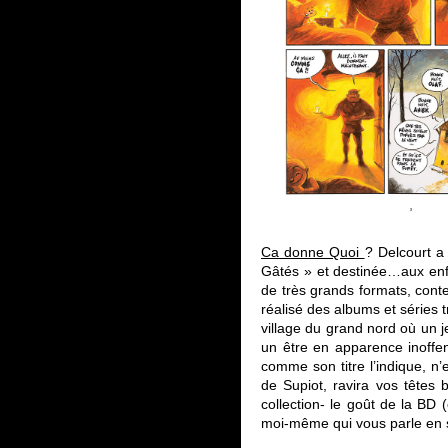
Ca donne Quoi
? Delcourt a
Gâtés » et destinée…aux enfan
de très grands formats, cont
réalisé des albums et séries t
village du grand nord où un 
un être en apparence inoffens
comme son titre l’indique, n
de Supiot, ravira vos têtes 
collection- le goût de la BD
moi-même qui vous parle en s