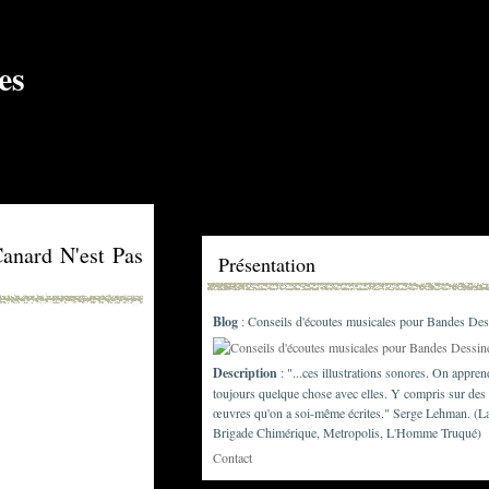
Canard N'est Pas
Présentation
Blog
: Conseils d'écoutes musicales pour Bandes Des
Description
: "...ces illustrations sonores. On appren
toujours quelque chose avec elles. Y compris sur des
œuvres qu'on a soi-même écrites." Serge Lehman. (L
Brigade Chimérique, Metropolis, L'Homme Truqué)
Contact