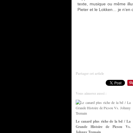
texte, musique ou même illu
Pieter et le Lokken… je n’en
Partager cet article
Vous aimerez aussi :
Le canard plus riche de la bd / La
Grande Histoire de Picsou Vs.
Johnny Tremain