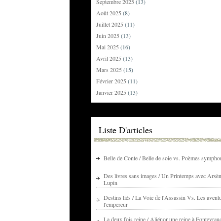
Septembre 2025
(13)
Août 2025
(8)
Juillet 2025
(11)
Juin 2025
(13)
Mai 2025
(16)
Avril 2025
(13)
Mars 2025
(15)
Février 2025
(11)
Janvier 2025
(13)
Liste D'articles
Belle de Conte / Belle de soie vs. Poèmes sympho
Des livres sans images / Un Printemps avec Arsè
Lupin
Destins liés / La Voie de l'Assassin Vs. Les avent
l'empereur
La deux fois reine / Aliénor une reine à Fontevrau