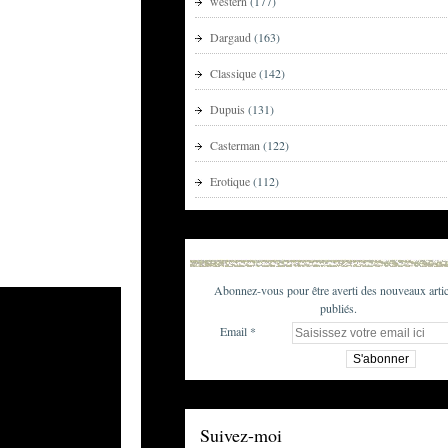
western
(177)
Dargaud
(163)
Classique
(142)
Dupuis
(131)
Casterman
(122)
Erotique
(112)
Abonnez-vous pour être averti des nouveaux artic
publiés.
Email
Suivez-moi