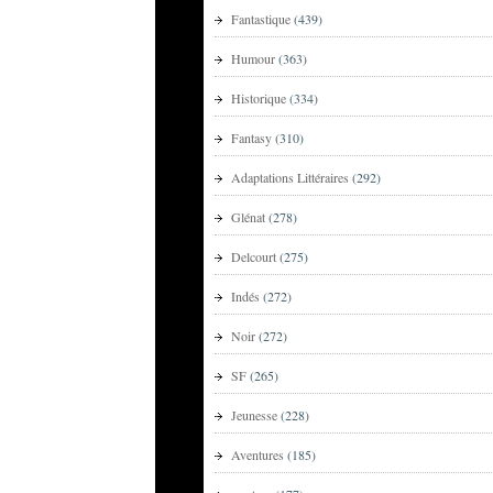
Fantastique
(439)
Humour
(363)
Historique
(334)
Fantasy
(310)
Adaptations Littéraires
(292)
Glénat
(278)
Delcourt
(275)
Indés
(272)
Noir
(272)
SF
(265)
Jeunesse
(228)
Aventures
(185)