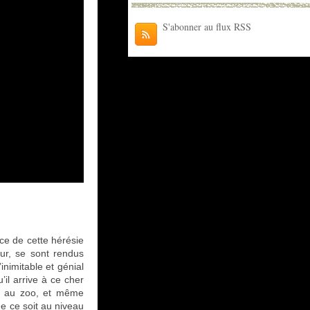
S'abonner au flux RSS
nce de cette hérésie
ur, se sont rendus
inimitable et génial
’il arrive à ce cher
au au zoo, et même
e ce soit au niveau