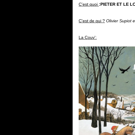
C'est quoi
:PIETER ET LE
C'est de qui ?
Olivier Supiot e
La Couv':