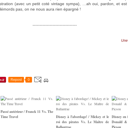
stration (avec un petit coté vintage sympa), …ah oui, pardon, et es
 démords pas, on ne nous aura rien épargné !
-------------------------------
Une
Repost
0
Passé antérieur / Franck 11 Vs. The
Time Travel
Disney à l'abordage! / Mickey et le
Disney en 
roi des pirates Vs. Le Maître de
Donald & 
Ballantrae
Picsou