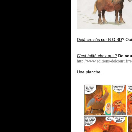
Déjà croisés sur B.O BD
? Oui
C’est édité chez qui ?
Delcou
http://www.editions-delcourt.fr/s
Une planche: