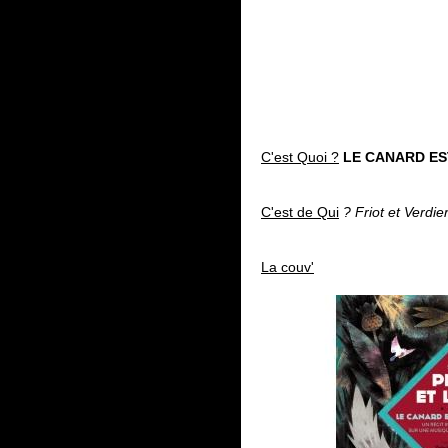
C'est Quoi ?
LE CANARD ES
C'est de Qui
? Friot et Verdie
La couv'