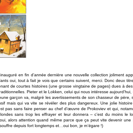
 inauguré en fin d’année dernière une nouvelle collection joliment ap
ts oui, tout à fait je vois que certains suivent, merci. Donc deux tit
enant de courtes histoires (une grosse vingtaine de pages) dues à des 
raditionnelles. Pieter et le Lokken, celui qui nous intéresse aujourd’hui
jeune garçon va, malgré les avertissements de son chasseur de père, se
if mais qui va vite se révéler des plus dangereux. Une jolie histoire 
’est pas sans faire penser au chef d’œuvre de Prokoviev et qui, notam
blondes sans trop les effrayer et leur donnera – c’est du moins le l
 (oui, alors attention quand même parce que ça peut vite devenir une
ouffre depuis fort longtemps et…oui bon, je m’égare !)