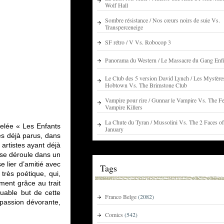
Wolf Hall
Sombre résistance / Nos cœurs noirs de suie Vs.
Transperceneige
SF rétro / V Vs. Robocop 3
Panorama du Western / Le Massacre du Gang Enfi
Le Club des 5 version David Lynch / Les Mystère
Hobtown Vs. The Brimstone Club
Vampire pour rire / Gunnar le Vampire Vs. The Fe
Vampire Killers
La Chute du Tyran / Mussolini Vs. The 2 Faces of
pelée « Les Enfants
January
res déjà parus, dans
artistes ayant déjà
, se déroule dans un
 lier d’amitié avec
Tags
très poétique, qui,
ment grâce au trait
ouable but de cette
Franco Belge
(2082)
 passion dévorante,
Comics
(542)