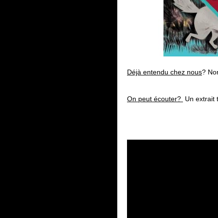
Déjà entendu chez nous
? No
On peut écouter?
Un extrait t