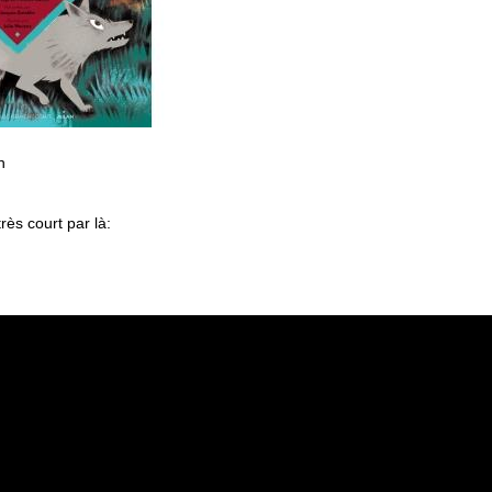
n
rès court par là: