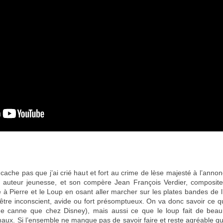
cache pas que j’ai crié haut et fort au crime de lèse majesté à l’anno
, auteur jeunesse, et son compère Jean François Verdier, composite
à Pierre et le Loup en osant aller marcher sur les plates bandes de l’
x, être inconscient, avide ou fort présomptueux. On va donc savoir ce qu
ne canne que chez Disney), mais aussi ce que le loup fait de be
maux. Si l’ensemble ne manque pas de savoir faire et reste agréable qu