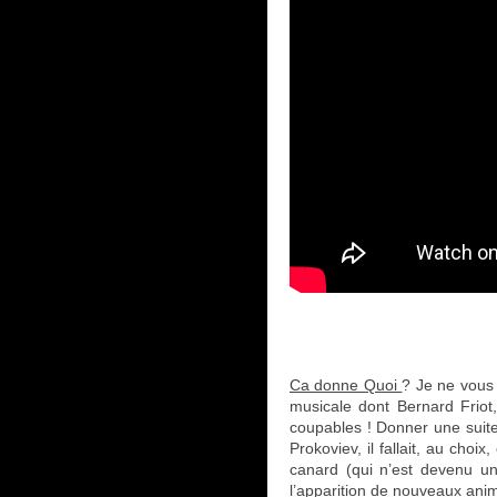
Ca donne Quoi
? Je ne vous 
musicale dont Bernard Friot
coupables ! Donner une suite 
Prokoviev, il fallait, au choi
canard (qui n’est devenu u
l’apparition de nouveaux ani