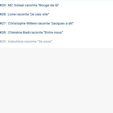
#29 : MC Solaar raconte "Bouge de là"
28 : Lorie raconte "Je vais vite"
#27 : Christophe Willem raconte "Jacques a dit"
#26 : Chimène Badi raconte "Entre nous"
#25 : Indochine raconte "3e sexe"
#24 : Zaho raconte "C'est chelou"
#23 : Patrick Bruel raconte "Au café des délices"
#22 : Kyo raconte "Le chemin"
#21 : Nolwenn Leroy raconte "Cassé"
#20 : Patrick Hernandez raconte "Born to be alive"
#19 : Lorie raconte "Près de moi"
#18 : Michael Jones raconte "A nos actes manqués" (avec Jean-Jacque