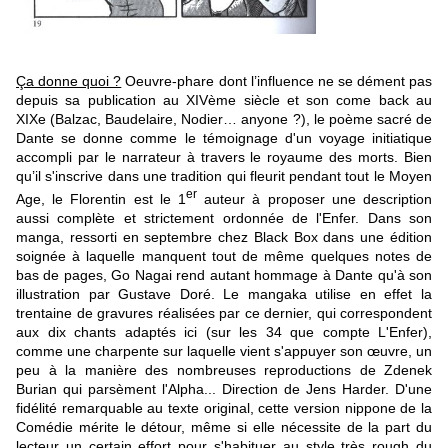
Ça donne quoi ?
Oeuvre-phare dont l’influence ne se dément pas
depuis sa publication au XIVème siècle et son come back au
XIXe (Balzac, Baudelaire, Nodier… anyone ?), le poème sacré de
Dante se donne comme le témoignage d'un voyage initiatique
accompli par le narrateur à travers le royaume des morts. Bien
qu’il s'inscrive dans une tradition qui fleurit pendant tout le Moyen
er
Age, le Florentin est le 1
auteur à proposer une description
aussi complète et strictement ordonnée de l'Enfer. Dans son
manga, ressorti en septembre chez Black Box dans une édition
soignée à laquelle manquent tout de même quelques notes de
bas de pages, Go Nagai rend autant hommage à Dante qu'à son
illustration par Gustave Doré. Le mangaka utilise en effet la
trentaine de gravures réalisées par ce dernier, qui correspondent
aux dix chants adaptés ici (sur les 34 que compte L'Enfer),
comme une charpente sur laquelle vient s'appuyer son œuvre, un
peu à la manière des nombreuses reproductions de Zdenek
Burian qui parsèment l'Alpha... Direction de Jens Harder. D'une
fidélité remarquable au texte original, cette version nippone de la
Comédie mérite le détour, même si elle nécessite de la part du
lecteur un certain effort pour s'habituer au style très rough du