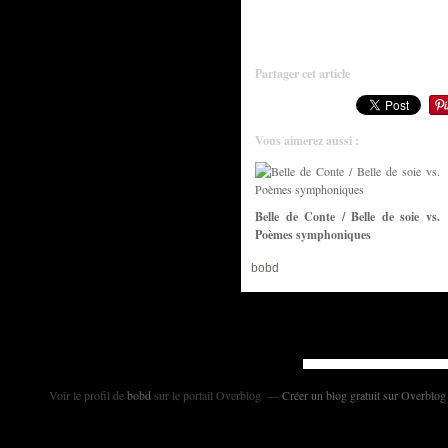
Partager cet article
Vous aimerez aussi :
Belle de Conte / Belle de soie vs.
Poèmes symphoniques
bobd
Voir le profil de
bobd
sur le portail Overblog
Créer un blog gratuit sur Overblog