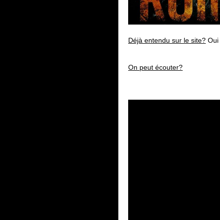
Déjà entendu sur le site?
Oui
On peut écouter?