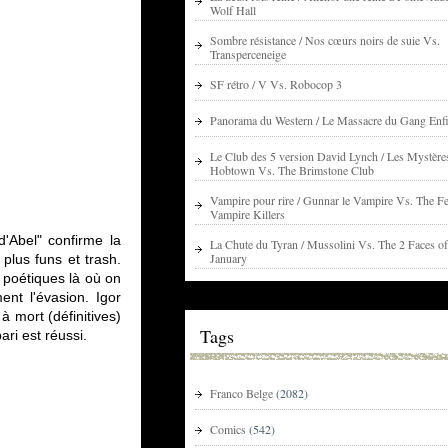
Wolf Hall
Sombre résistance / Nos cœurs noirs de suie Vs.
Transperceneige
SF rétro / V Vs. Robocop 3
Panorama du Western / Le Massacre du Gang Enfi
Le Club des 5 version David Lynch / Les Mystère
Hobtown Vs. The Brimstone Club
Vampire pour rire / Gunnar le Vampire Vs. The Fe
Vampire Killers
d'Abel" confirme la
La Chute du Tyran / Mussolini Vs. The 2 Faces of
January
plus funs et trash.
 poétiques là où on
ent l'évasion. Igor
à mort (définitives)
Tags
ri est réussi.
Franco Belge
(2082)
Comics
(542)