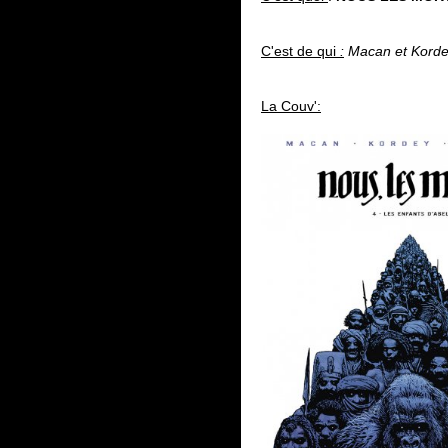
C'est de qui
:
Macan et Kord
La Couv':