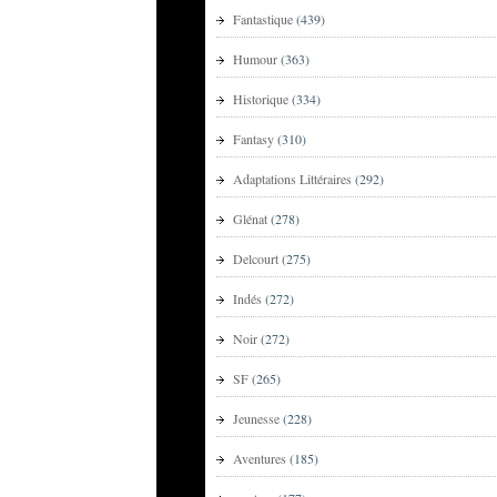
Fantastique
(439)
Humour
(363)
Historique
(334)
Fantasy
(310)
Adaptations Littéraires
(292)
Glénat
(278)
Delcourt
(275)
Indés
(272)
Noir
(272)
SF
(265)
Jeunesse
(228)
Aventures
(185)