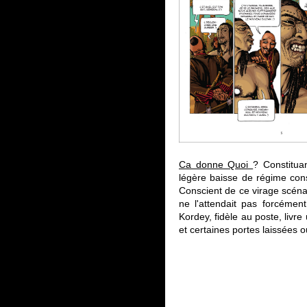
Ca donne Quoi
? Constituan
légère baisse de régime cons
Conscient de ce virage scénar
ne l'attendait pas forcémen
Kordey, fidèle au poste, livr
et certaines portes laissées o