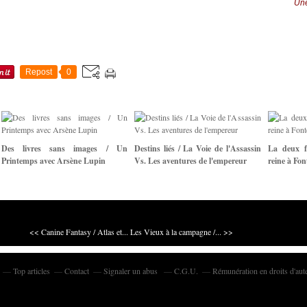
Une
Repost
0
Des livres sans images / Un
Destins liés / La Voie de l'Assassin
La deux f
Printemps avec Arsène Lupin
Vs. Les aventures de l'empereur
reine à Fon
<< Canine Fantasy / Atlas et...
Les Vieux à la campagne /... >>
Top articles
Contact
Signaler un abus
C.G.U.
Rémunération en droits d'aut