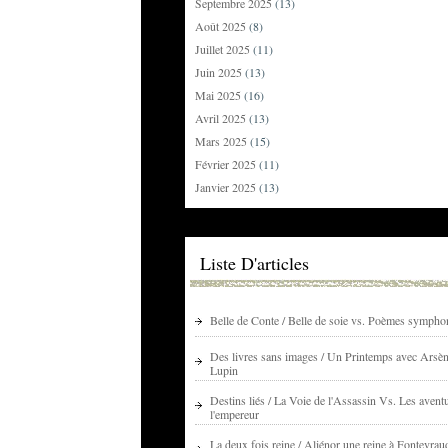
Septembre 2025
(13)
Août 2025
(8)
Juillet 2025
(11)
Juin 2025
(13)
Mai 2025
(16)
Avril 2025
(13)
Mars 2025
(15)
Février 2025
(11)
Janvier 2025
(13)
Liste D'articles
Belle de Conte / Belle de soie vs. Poèmes sympho
Des livres sans images / Un Printemps avec Arsè
Lupin
Destins liés / La Voie de l'Assassin Vs. Les avent
l'empereur
La deux fois reine / Aliénor une reine à Fontevrau