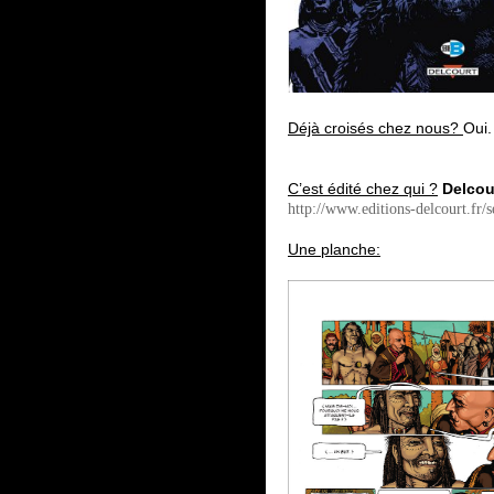
Déjà croisés chez nous?
Oui.
C’est édité chez qui ?
Delcou
http://www.editions-delcourt.fr/s
Une planche: