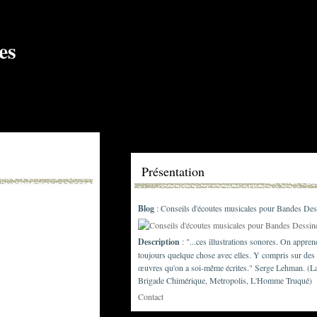
Présentation
Blog
: Conseils d'écoutes musicales pour Bandes Des
Description
: "...ces illustrations sonores. On appren
toujours quelque chose avec elles. Y compris sur des
œuvres qu'on a soi-même écrites." Serge Lehman. (L
Brigade Chimérique, Metropolis, L'Homme Truqué)
Contact