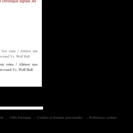
 chronique signée Jet
ois reine / Aliénor une
tevraud Vs. Wolf Hall
eur
Offre Premium
Cookies et données personnelles
Préférences cookies