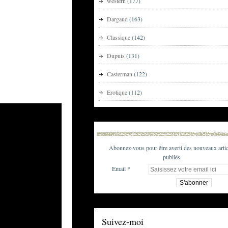
western
(177)
Dargaud
(163)
Classique
(142)
Dupuis
(131)
Casterman
(122)
Erotique
(112)
Abonnez-vous pour être averti des nouveaux artic
publiés.
Email
Suivez-moi