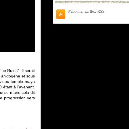
S'abonner au flux RSS
he Ruins". Il serait
 anxiogène et sous
 vieux temple maya
O étant à l’avenant.
i se marie cela dit
e progression vers