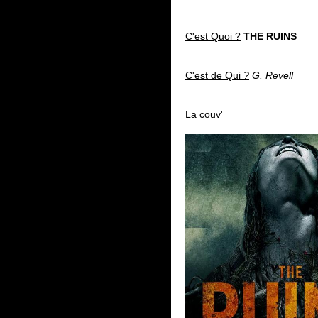
C'est Quoi ?
THE RUINS
C'est de Qui
?
G. Revell
La couv'