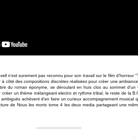
ll n'est surement pas reconnu pour son travail sur le film d'horreur "T
à côté des compositions discrètes réalisées pour créer une ambiance
, tiré du roman éponyme, se déroulant en huis clos au sommet d'un
r créer un thème mélangeant electro et rythme tribal, le reste de la B.
t ambiguës achèvent d'en faire un curieux accompagnement musical qu
cture de Nous les morts tome 4 les deux media partageant une mêm
-----------------------------