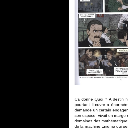
Ca donne Quoi
? A destin 
pourtant l’œuvre a énorméme
demande un certain engageme
son espèce, vivait en marge 
domaines des mathématiques, 
de la machine Enigma qui per