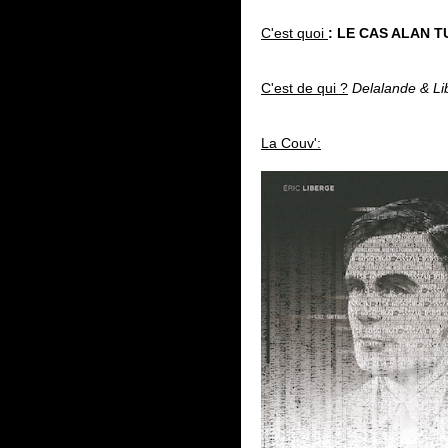
C'est quoi
: LE CAS ALAN T
C'est de qui ?
Delalande & Li
La Couv':