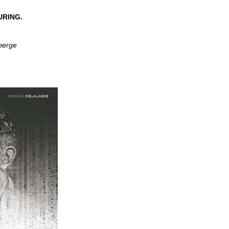
URING.
berge