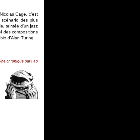
 Nicolas Cage, c’est
 scénario des plus
e, teintée d’un jazz
el des compositions
io d’Alan Turing.
Une chronique par Fab