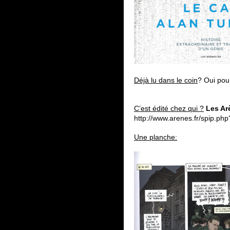
Déjà lu dans le coin
? Oui pour
C’est édité chez qui ?
Les Ar
http://www.arenes.fr/spip.php
Une planche: