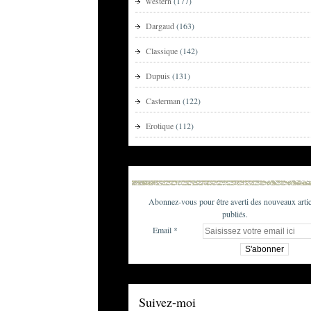
western
(177)
Dargaud
(163)
Classique
(142)
Dupuis
(131)
Casterman
(122)
Erotique
(112)
Abonnez-vous pour être averti des nouveaux artic
publiés.
Email
Suivez-moi