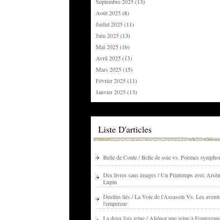
Septembre 2025
(13)
Août 2025
(8)
Juillet 2025
(11)
Juin 2025
(13)
Mai 2025
(16)
Avril 2025
(13)
Mars 2025
(15)
Février 2025
(11)
Janvier 2025
(13)
Liste D'articles
Belle de Conte / Belle de soie vs. Poèmes sympho
Des livres sans images / Un Printemps avec Arsè
Lupin
Destins liés / La Voie de l'Assassin Vs. Les avent
l'empereur
La deux fois reine / Aliénor une reine à Fontevrau