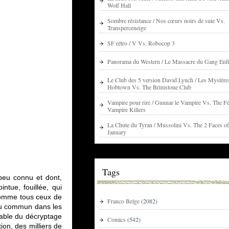
Wolf Hall
Sombre résistance / Nos cœurs noirs de suie Vs.
Transperceneige
SF rétro / V Vs. Robocop 3
Panorama du Western / Le Massacre du Gang Enfi
Le Club des 5 version David Lynch / Les Mystère
Hobtown Vs. The Brimstone Club
Vampire pour rire / Gunnar le Vampire Vs. The Fe
Vampire Killers
La Chute du Tyran / Mussolini Vs. The 2 Faces of
January
Tags
peu connu et dont,
ntue, fouillée, qui
 comme tous ceux de
Franco Belge
(2082)
 du commun dans les
sable du décryptage
Comics
(542)
on, des milliers de