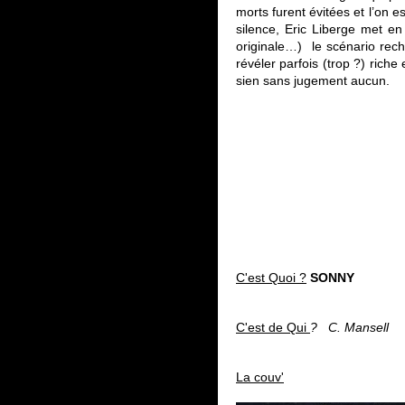
morts furent évitées et l’on
silence, Eric Liberge met en
originale…) le scénario rech
révéler parfois (trop ?) rich
sien sans jugement aucun.
C'est Quoi ?
SONNY
C'est de Qui
? C. Mansell
La couv'