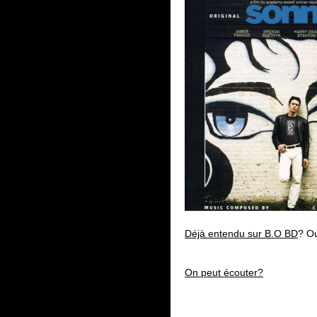
Déjà entendu sur B.O BD
? O
On peut écouter?