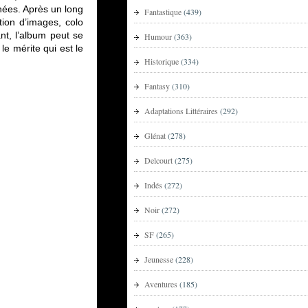
nées. Après un long
Fantastique
(439)
tion d’images, colo
nt, l’album peut se
Humour
(363)
le mérite qui est le
Historique
(334)
Fantasy
(310)
Adaptations Littéraires
(292)
Glénat
(278)
Delcourt
(275)
Indés
(272)
Noir
(272)
SF
(265)
Jeunesse
(228)
Aventures
(185)