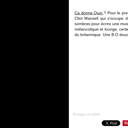
Ca donne Quoi
? Pour le prem
Clint Mansell qui s’occupe 
sombres pour écrire une musiq
mélancolique et lounge, cert
du britannique. Une B.O douc
Partager cet article