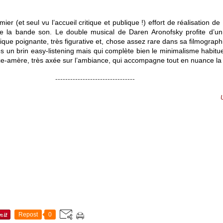
ier (et seul vu l’accueil critique et publique !) effort de réalisation de
de la bande son. Le double musical de Daren Aronofsky profite d’un
ue poignante, très figurative et, chose assez rare dans sa filmographi
es un brin easy-listening mais qui complète bien le minimalisme habitu
e-amère, très axée sur l’ambiance, qui accompagne tout en nuance la b
--------------------------------
Repost
0