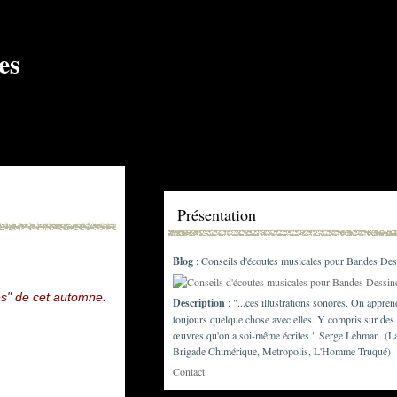
Présentation
Blog
: Conseils d'écoutes musicales pour Bandes Des
es" de cet automne.
Description
: "...ces illustrations sonores. On appren
toujours quelque chose avec elles. Y compris sur des
œuvres qu'on a soi-même écrites." Serge Lehman. (L
Brigade Chimérique, Metropolis, L'Homme Truqué)
Contact