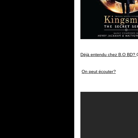
Déjà entendu chez B.O BD?
On peut écouter?