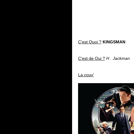
C'est Quoi ?
KINGSMAN
C'est de Qui ?
H . Jackman
La couv'