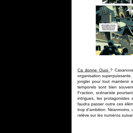
Ca donne Quoi
? Casanova
organisation superpuissante, 
jongler pour tout maintenir 
temporels sont bien souven
Fraction, scénariste pourtant
intrigues, les protagonistes
faudra passer outre ces élé
trop d’ambition. Néanmoins, u
relève sur les numéros suivan