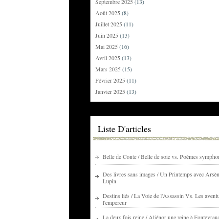
Septembre 2025
(13)
Août 2025
(8)
Juillet 2025
(11)
Juin 2025
(13)
Mai 2025
(16)
Avril 2025
(13)
Mars 2025
(15)
Février 2025
(11)
Janvier 2025
(13)
Liste D'articles
Belle de Conte / Belle de soie vs. Poèmes sympho
Des livres sans images / Un Printemps avec Arsè
Lupin
Destins liés / La Voie de l'Assassin Vs. Les avent
l'empereur
La deux fois reine / Aliénor une reine à Fontevrau