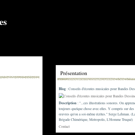
Présentation
Blog
: Conseils d'écoutes musicales pour Bandes Des
Description
: "...ces illustrations sonores. On appren
toujours quelque chose avec elles. Y compris sur des
œuvres qu'on a soi-même écrites." Serge Lehman. (L
Brigade Chimérique, Metropolis, L'Homme Truqué)
Contact