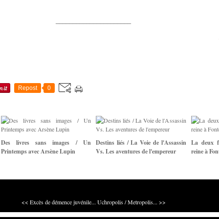
______________________
Repost
0
Des livres sans images / Un
Destins liés / La Voie de l'Assassin
La deux f
Printemps avec Arsène Lupin
Vs. Les aventures de l'empereur
reine à Fon
<< Excès de démence juvénile...
Uchropolis / Metropolis... >>