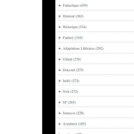
Fantastique
(439)
Humour
(363)
Historique
(334)
Fantasy
(310)
Adaptations Littéraires
(292)
Glénat
(278)
Delcourt
(275)
Indés
(272)
Noir
(272)
SF
(265)
Jeunesse
(228)
Aventures
(185)