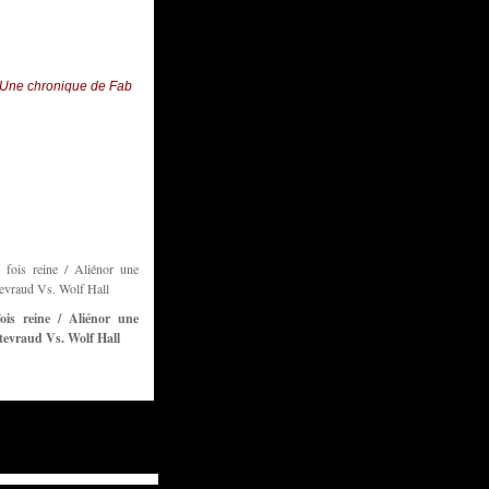
Une chronique de Fab
ois reine / Aliénor une
tevraud Vs. Wolf Hall