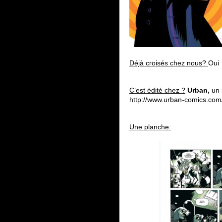
Déjà croisés chez nous?
Oui
C’est édité chez ?
Urban,
un l
http://www.urban-comics.com/
Une planche: