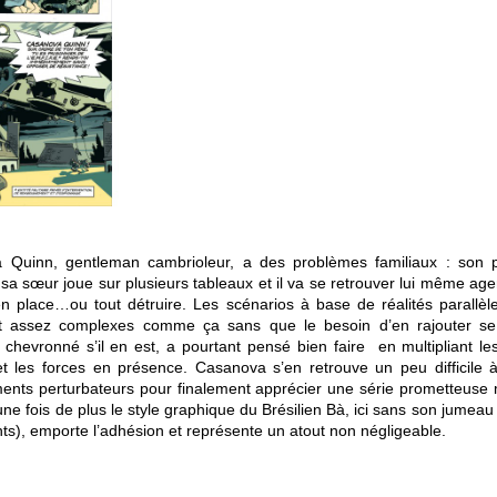
 Quinn, gentleman cambrioleur, a des problèmes familiaux : son p
sa sœur joue sur plusieurs tableaux et il va se retrouver lui même age
en place…ou tout détruire. Les scénarios à base de réalités parallèl
t assez complexes comme ça sans que le besoin d’en rajouter se 
 chevronné s’il en est, a pourtant pensé bien faire en multipliant les
 et les forces en présence. Casanova s’en retrouve un peu difficile 
ments perturbateurs pour finalement apprécier une série prometteuse
ne fois de plus le style graphique du Brésilien Bà, ici sans son jumea
ts), emporte l’adhésion et représente un atout non négligeable.