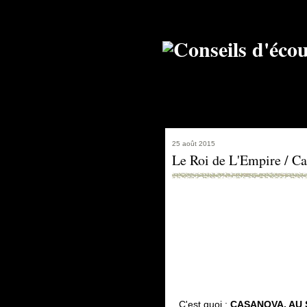
25 août 2015
Le Roi de L'Empire / C
C'est quoi
:
CASANOVA, AU SE