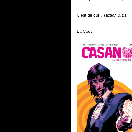
C'est de qui
Fraction & Ba
La Couv':