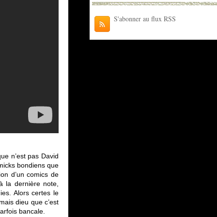
S'abonner au flux RSS
que n’est pas David
mmicks bondiens que
ion d’un comics de
 la dernière note,
s. Alors certes le
 mais dieu que c’est
arfois bancale.