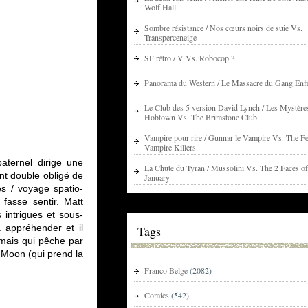
Wolf Hall
Sombre résistance / Nos cœurs noirs de suie Vs.
Transperceneige
SF rétro / V Vs. Robocop 3
Panorama du Western / Le Massacre du Gang Enfi
Le Club des 5 version David Lynch / Les Mystère
Hobtown Vs. The Brimstone Club
Vampire pour rire / Gunnar le Vampire Vs. The Fe
Vampire Killers
aternel dirige une
La Chute du Tyran / Mussolini Vs. The 2 Faces of
nt double obligé de
January
es / voyage spatio-
fasse sentir. Matt
 intrigues et sous-
à appréhender et il
Tags
 mais qui pêche par
u Moon (qui prend la
Franco Belge
(2082)
Comics
(542)