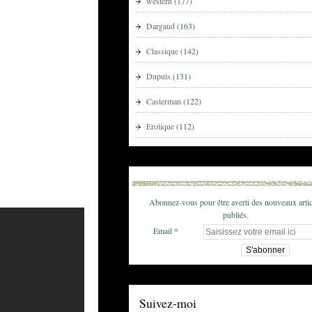
western
(177)
Dargaud
(163)
Classique
(142)
Dupuis
(131)
Casterman
(122)
Erotique
(112)
Abonnez-vous pour être averti des nouveaux artic
publiés.
Email
Suivez-moi