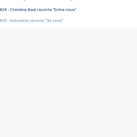
#26 : Chimène Badi raconte "Entre nous"
#25 : Indochine raconte "3e sexe"
#24 : Zaho raconte "C'est chelou"
#23 : Patrick Bruel raconte "Au café des délices"
#22 : Kyo raconte "Le chemin"
#21 : Nolwenn Leroy raconte "Cassé"
#20 : Patrick Hernandez raconte "Born to be alive"
#19 : Lorie raconte "Près de moi"
#18 : Michael Jones raconte "A nos actes manqués" (avec Jean-Jacque
#17 : Khaled raconte "Aïcha"
#16 : Corneille raconte "Parce qu'on vient de loin"
#15 : Indochine raconte "L'aventurier"