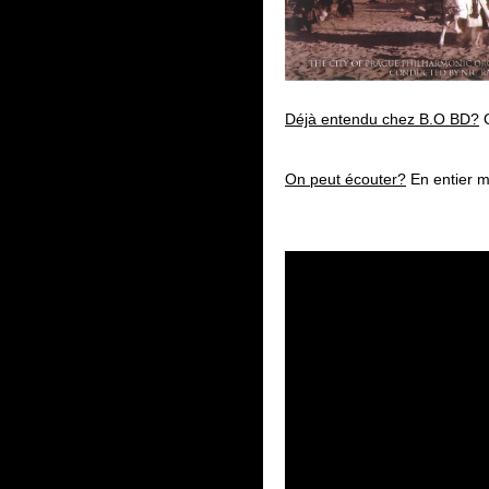
Déjà entendu chez B.O BD?
O
On peut écouter?
En entier 