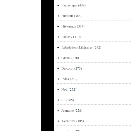
Fantastique
(439)
Humour
(363)
Historique
(334)
Fantasy
(310)
Adaptations Littéraires
(292)
Glénat
(278)
Delcourt
(275)
Indés
(272)
Noir
(272)
SF
(265)
Jeunesse
(228)
Aventures
(185)