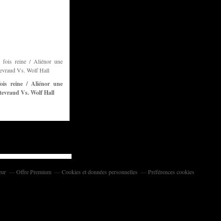
ois reine / Aliénor une
tevraud Vs. Wolf Hall
eur
Offre Premium
Cookies et données personnelles
Préférences cookies