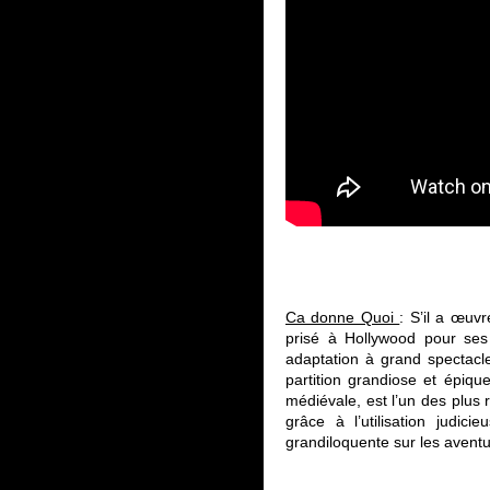
Ca donne Quoi
: S’il a œuv
prisé à Hollywood pour ses
adaptation à grand spectacl
partition grandiose et épiqu
médiévale, est l’un des plus
grâce à l’utilisation judi
grandiloquente sur les aventu