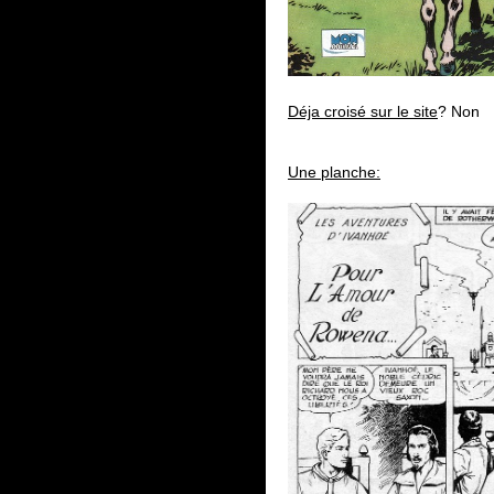
Déja croisé sur le site
? Non
Une planche: