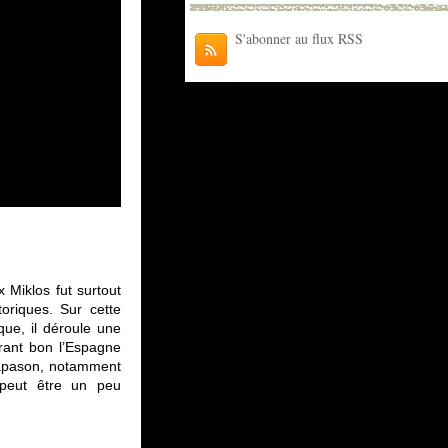
S'abonner au flux RSS
 Miklos fut surtout
oriques. Sur cette
que, il déroule une
urant bon l’Espagne
diapason, notamment
e…peut être un peu