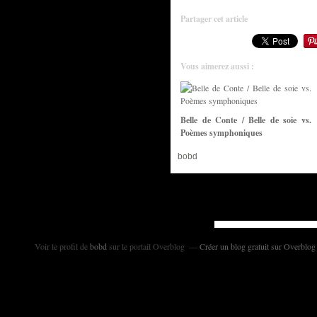
Partager cet article
Vous aimerez aussi :
Belle de Conte / Belle de soie vs.
Poèmes symphoniques
bobd
Voir le profil de
bobd
sur le portail Overblog
Créer un blog gratuit sur Overblog