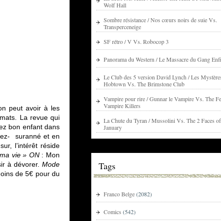
Wolf Hall
Sombre résistance / Nos cœurs noirs de suie Vs.
Transperceneige
SF rétro / V Vs. Robocop 3
Panorama du Western / Le Massacre du Gang Enfi
Le Club des 5 version David Lynch / Les Mystère
Hobtown Vs. The Brimstone Club
Vampire pour rire / Gunnar le Vampire Vs. The Fe
Vampire Killers
on peut avoir à les
ormats. La revue qui
La Chute du Tyran / Mussolini Vs. The 2 Faces of
ssez bon enfant dans
January
tez- suranné et en
ur, l’intérêt réside
 ma vie » ON
: Mon
Tags
ir à dévorer.
Mode
moins de 5€ pour du
Franco Belge
(2082)
Comics
(542)