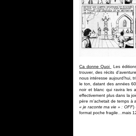
Ca donne Quoi
Les éditions
trouver, des récits d’aventur
nous intéresse aujourd’hui, t
le ton, datant des années 6
noir et blanc qui ravira les a
effectivement plus dans la jo
père m’achetait de temps à a
« je raconte ma vie » : OFF
)
format poche fragile…mais 12