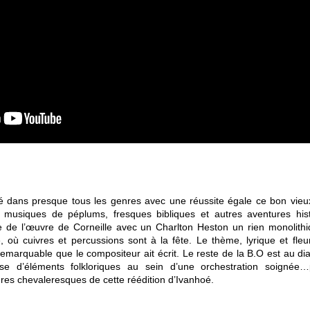
ré dans presque tous les genres avec une réussite égale ce bon vieux
 musiques de péplums, fresques bibliques et autres aventures hist
e de l’œuvre de Corneille avec un Charlton Heston un rien monolithi
e, où cuivres et percussions sont à la fête. Le thème, lyrique et fle
 remarquable que le compositeur ait écrit. Le reste de la B.O est au 
cieuse d’éléments folkloriques au sein d’une orchestration soigné
res chevaleresques de cette réédition d’Ivanhoé.