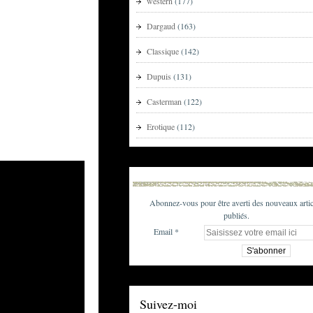
western
(177)
Dargaud
(163)
Classique
(142)
Dupuis
(131)
Casterman
(122)
Erotique
(112)
Abonnez-vous pour être averti des nouveaux artic
publiés.
Email
Suivez-moi