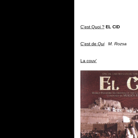
C'est Quoi ?
EL CID
C'est de
Qui
M. Rozsa
La couv'