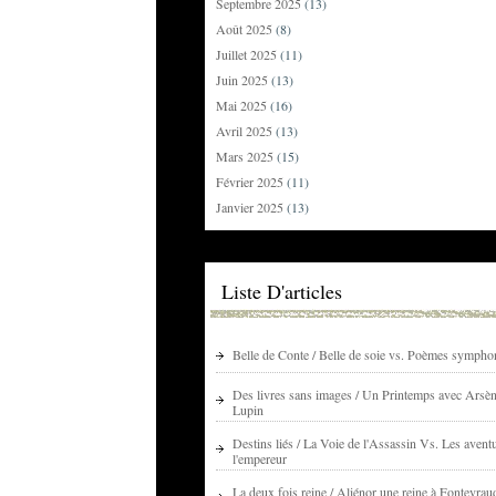
Septembre 2025
(13)
Août 2025
(8)
Juillet 2025
(11)
Juin 2025
(13)
Mai 2025
(16)
Avril 2025
(13)
Mars 2025
(15)
Février 2025
(11)
Janvier 2025
(13)
Liste D'articles
Belle de Conte / Belle de soie vs. Poèmes sympho
Des livres sans images / Un Printemps avec Arsè
Lupin
Destins liés / La Voie de l'Assassin Vs. Les avent
l'empereur
La deux fois reine / Aliénor une reine à Fontevrau