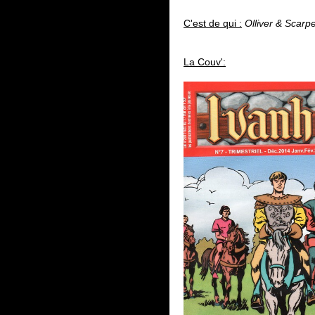
C'est de qui :
Olliver & Scarpel
La Couv':