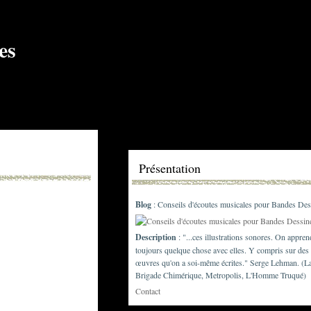
Présentation
Blog
: Conseils d'écoutes musicales pour Bandes Des
Description
: "...ces illustrations sonores. On appren
toujours quelque chose avec elles. Y compris sur des
œuvres qu'on a soi-même écrites." Serge Lehman. (L
Brigade Chimérique, Metropolis, L'Homme Truqué)
Contact