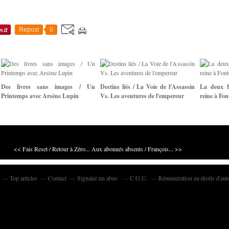
Repost
0
Des livres sans images / Un
Destins liés / La Voie de l'Assassin
La deux f
Printemps avec Arsène Lupin
Vs. Les aventures de l'empereur
reine à Fon
<< Fais Reset / Retour à Zéro...
Aux abonnés absents / François... >>
Top articles
Contact
Signaler un abus
C.G.U.
Rémunération en droits d'aut