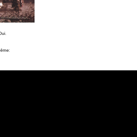
ui.
même: