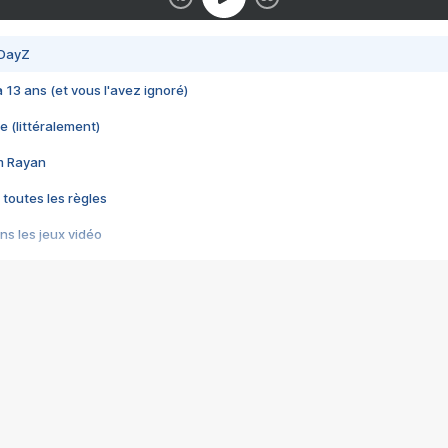
 DayZ
 a 13 ans (et vous l'avez ignoré)
e (littéralement)
im Rayan
 toutes les règles
s les jeux vidéo
us choquant de Rockstar ? - Le scandale BULLY
e plus moche de Steam
du RÊVE tourne au CAUCHEMAR
pendant 8 heures
it… à tort