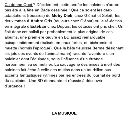
Ca donne Quoi
? Décidément, cette année les baleines n’auront
pas été à la fête en Bade dessinée ! Que ce soient les deux
adaptations (réussies) de
Moby Dick
, chez Glénat et Soleil, les
deux tomes
d’Ambre Gris
(toujours chez Glénat) ou la ré-édition
en intégrale d’
Estéban
chez Dupuis, les cétacés ont pris cher. On
finit donc cet hallali par probablement le plus original de ces
albums, une première œuvre en BD assez remarquable
puisqu’entièrement réalisée en eaux fortes, en bichromie et
muette (hormis l’épilogue). Que la bête fleurisse (terme désignant
les jets des évents de l’animal marin) raconte l’aventure d’un
baleinier dont l’équipage, sous l’influence d’un étrange
harponneur, va se mutiner. La sauvagerie des mises à mort des
baleines fait écho à celle des mutins dans un tourbillon aux
accents fantastiques rythmés par les entrées du journal de bord
du capitaine. Une BD étonnante et réussie à découvrir
d’urgence !
LA MUSIQUE