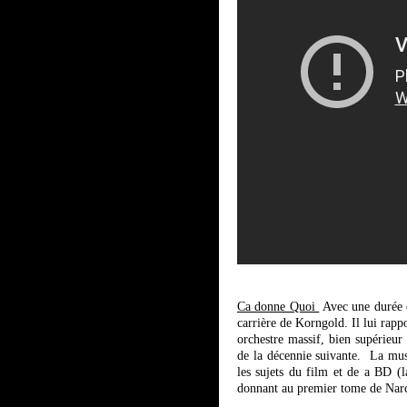
Ca donne Quoi
Avec une durée d
carrière de Korngold. Il lui rappo
orchestre massif, bien supérieur
de la décennie suivante. La mus
les sujets du film et de a BD (l
donnant au premier tome de Narci