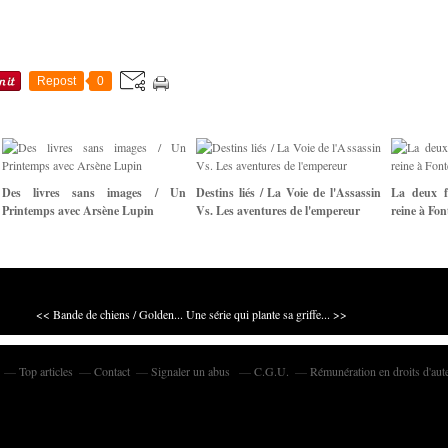
Repost
0
Des livres sans images / Un
Destins liés / La Voie de l'Assassin
La deux f
Printemps avec Arsène Lupin
Vs. Les aventures de l'empereur
reine à Fon
<< Bande de chiens / Golden...
Une série qui plante sa griffe... >>
Top articles
Contact
Signaler un abus
C.G.U.
Rémunération en droits d'aut