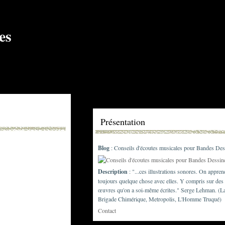
Présentation
Blog
: Conseils d'écoutes musicales pour Bandes Des
Description
: "...ces illustrations sonores. On appren
toujours quelque chose avec elles. Y compris sur des
œuvres qu'on a soi-même écrites." Serge Lehman. (L
Brigade Chimérique, Metropolis, L'Homme Truqué)
Contact