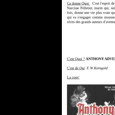
Ca donne Quoi
C'est l'esprit de
Narcisse Pelletier, marin qui, sui
fois, donne une vie plus vraie q
qui va s'engager comme mousse e
récits des grands auteurs d'avent
C'est Quoi ?
ANTHONY ADVE
C'est de
Qui
E.W.Korngold
La couv'