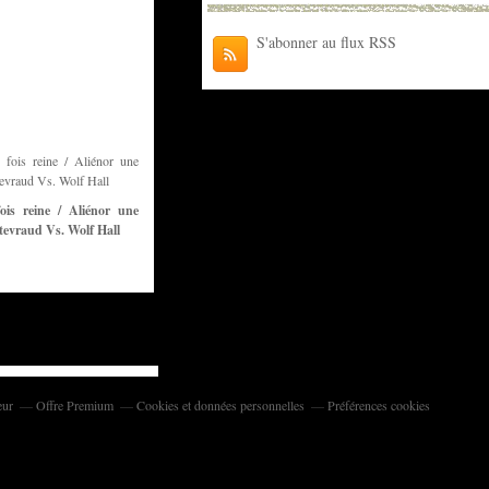
S'abonner au flux RSS
ois reine / Aliénor une
tevraud Vs. Wolf Hall
eur
Offre Premium
Cookies et données personnelles
Préférences cookies