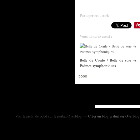
Partager cet article
Vous aimerez aussi :
Belle de Conte / Belle de soie vs.
Poèmes symphoniques
bobd
Voir le profil de
bobd
sur le portail Overblog
Créer un blog gratuit sur Overblog