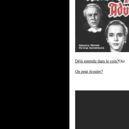
Déjà entendu dans le coin?
Oui
On peut écouter?