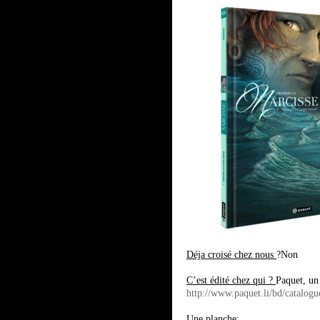
Déja croisé chez nous
?Non
C’est édité chez qui ?
Paquet, un 
http://www.paquet.li/bd/catalogu
Une planche: