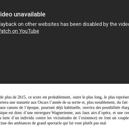
e plus de 2h15, ce score est probablement, outre le plus long, le plus représen
rtera une statuette aux Oscars l’année de sa sortie et, plus notablement, du fait
 aux canons de l’époque, pourtant déjà habituelle, ouvrira des possibilités éla
ique est donc d’une envergure Wagnerienne, aux faux airs d’opéra, et une cert
a lutte d’un individu contre les vicissitudes de l’existence) en font un coupl
sse des ambiances de grand spectacle qui lui vont plutôt pas mal.