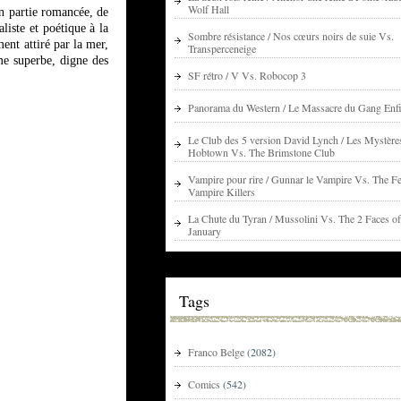
Wolf Hall
en partie romancée, de
aliste et poétique à la
Sombre résistance / Nos cœurs noirs de suie Vs.
ent attiré par la mer,
Transperceneige
me superbe, digne des
SF rétro / V Vs. Robocop 3
Panorama du Western / Le Massacre du Gang Enfi
Le Club des 5 version David Lynch / Les Mystère
Hobtown Vs. The Brimstone Club
Vampire pour rire / Gunnar le Vampire Vs. The Fe
Vampire Killers
La Chute du Tyran / Mussolini Vs. The 2 Faces of
January
Tags
Franco Belge
(2082)
Comics
(542)