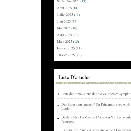
Septembre 2025
(13)
Août 2025
(8)
Juillet 2025
(11)
Juin 2025
(13)
Mai 2025
(16)
Avril 2025
(13)
Mars 2025
(15)
Février 2025
(11)
Janvier 2025
(13)
Liste D'articles
Belle de Conte / Belle de soie vs. Poèmes sympho
Des livres sans images / Un Printemps avec Arsè
Lupin
Destins liés / La Voie de l'Assassin Vs. Les avent
l'empereur
La deux fois reine / Aliénor une reine à Fontevrau