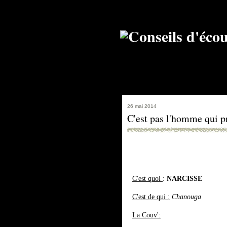
26 mai 2014
C'est pas l'homme qui p
C'est quoi
:
NARCISSE
C'est de qui :
Chanouga
La Couv':