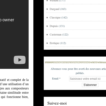
western
(177)
Dargaud
(163)
Classique
(142)
Dupuis
(131)
Casterman
(122)
Erotique
(112)
Abonnez-vous pour être averti des nouveaux artic
publiés.
Email
tatif et complet de la
 d’une utilisation d’un
rgies aux compositeurs
aine similitude entre
e qui fonctionne bien,
Suivez-moi