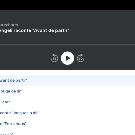
Purecharts
ngeli raconte "Avant de partir"
vant de partir"
Bouge de là"
 vite"
conte "Jacques a dit"
e "Entre nous"
3e sexe"